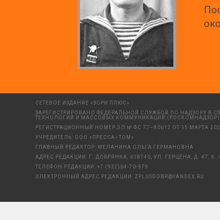
Пос
око
СЕТЕВОЕ ИЗДАНИЕ «ЗОРИ ПЛЮС»
ЗАРЕГИСТРИРОВАНО ФЕДЕРАЛЬНОЙ СЛУЖБОЙ ПО НАДЗОРУ В С
ТЕХНОЛОГИЙ И МАССОВЫХ КОММУНИКАЦИЙ (РОСКОМНАДЗОР)
РЕГИСТРАЦИОННЫЙ НОМЕР ЭЛ № ФС 77–80612 ОТ 15 МАРТА 202
УЧРЕДИТЕЛЬ: ООО «ПРЕССА–ТОМ»
ГЛАВНЫЙ РЕДАКТОР: МЕЛАНИНА ОЛЬГА ГЕРМАНОВНА
АДРЕС РЕДАКЦИИ: Г. ДОБРЯНКА, 618740, УЛ. ГЕРЦЕНА, Д. 47, К. 
ТЕЛЕФОН РЕДАКЦИИ:
+7 (922)64-70-979
ЭЛЕКТРОННЫЙ АДРЕС РЕДАКЦИИ:
ZPLUSDOBR@YANDEX.RU