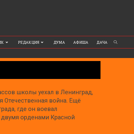
ИК
РЕДАКЦИЯ
ДУМА
АФИША
ДАЧА
ассов школы уехал в Ленинград,
ая Отечественная война. Ещё
рада, где он воевал
 двумя орденами Красной