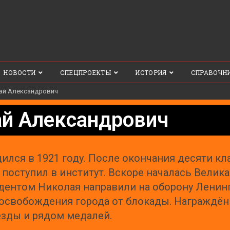
НОВОСТИ
СПЕЦПРОЕКТЫ
ИСТОРИЯ
СПРАВОЧН
ай Александрович
ай Александрович
ился в 1921 году. После окончания десяти кл
 поступил в институт. Вскоре началась Велик
дентом Николая направили на оборону Ленинг
освобождения города от блокады. Награждён
зды и рядом медалей.