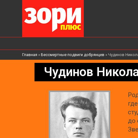
Главная
»
Бессмертные подвиги добрянцев
»
Чудинов Никол
Чудинов Никол
Род
где
сту
до 
Зве