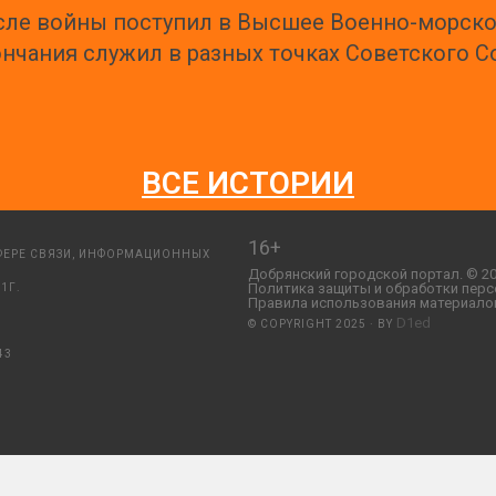
ле войны поступил в Высшее Военно-морское
нчания служил в разных точках Советского С
ВСЕ ИСТОРИИ
16+
ФЕРЕ СВЯЗИ, ИНФОРМАЦИОННЫХ
Добрянский городской портал. © 20
Политика защиты и обработки перс
1Г.
Правила использования материалов
D1ed
© COPYRIGHT 2025 · BY
43