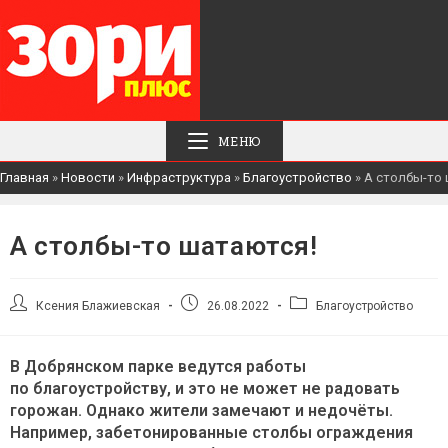
МЕНЮ
Главная
»
Новости
»
Инфраструктура
»
Благоустройство
»
А столбы-то 
А столбы-то шатаются!
Автор
Запись
Рубрика
Ксения Блажиевская
26.08.2022
Благоустройство
записи:
опубликована:
записи:
В Добрянском парке ведутся работы
по благоустройству, и это не может не радовать
горожан. Однако жители замечают и недочёты.
Например, забетонированные столбы ограждения