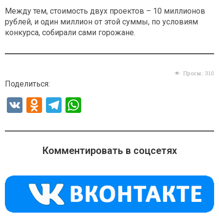
Между тем, стоимость двух проектов – 10 миллионов
рублей, и один миллион от этой суммы, по условиям
конкурса, собирали сами горожане.
Просм.:
310
Поделиться:
V
O
T
W
K
d
el
h
n
e
at
o
gr
s
Комментировать в соцсетях
kl
a
A
a
m
p
ss
p
ni