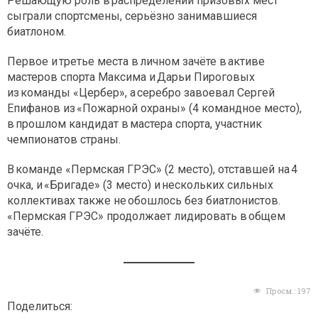
Решающую роль в распределении призовых мест
сыграли спорт­смены, серьёзно занимавшиеся
биатлоном.
Первое и третье места в личном зачёте в активе
мастеров спорта Максима и Дарьи Пироговых
из команды «Цербер», а серебро завоевал Сергей
Епифанов из «Пожарной охраны» (4 командное место),
в прошлом кандидат в мастера спорта, участник
чемпионатов страны.
В команде «Пермская ГРЭС» (2 место), отставшей на 4
очка, и «Бригаде» (3 место) и нескольких сильных
коллективах также не обошлось без биатлонистов.
«Пермская ГРЭС» продолжает лидировать в общем
зачёте.
Просм.:
197
Поделиться: