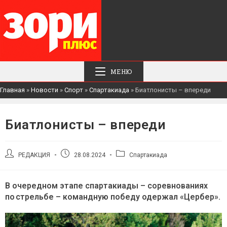
МЕНЮ
Главная
»
Новости
»
Спорт
»
Спартакиада
»
Биатлонисты – впереди
Биатлонисты – впереди
Автор
Запись
Рубрика
РЕДАКЦИЯ
28.08.2024
Спартакиада
записи:
опубликована:
записи:
В очередном этапе спартакиады – соревнованиях
по стрельбе – командную победу одержал «Цербер».