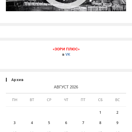
«ЗОРИ ПЛЮС»
в
VK
Архив
АВГУСТ 2026
ПН
ВТ
СР
ЧТ
ПТ
СБ
ВС
1
2
3
4
5
6
7
8
9