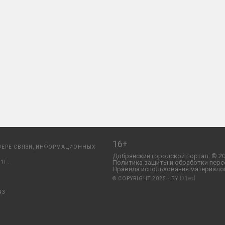
16+
ФЕРЕ СВЯЗИ, ИНФОРМАЦИОННЫХ
Добрянский городской портал. © 20
Политика защиты и обработки перс
1Г.
Правила использования материалов
D1ed
© COPYRIGHT 2025 · BY
43