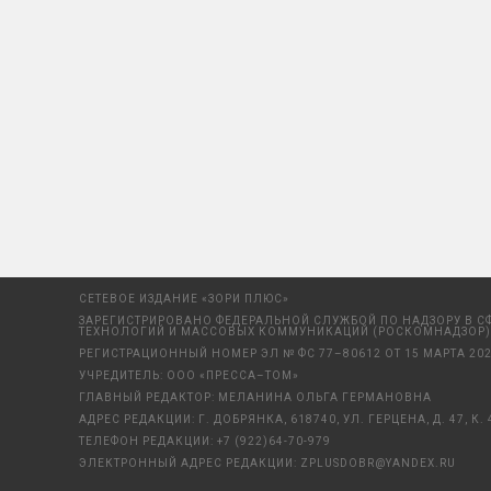
СЕТЕВОЕ ИЗДАНИЕ «ЗОРИ ПЛЮС»
ЗАРЕГИСТРИРОВАНО ФЕДЕРАЛЬНОЙ СЛУЖБОЙ ПО НАДЗОРУ В С
ТЕХНОЛОГИЙ И МАССОВЫХ КОММУНИКАЦИЙ (РОСКОМНАДЗОР)
РЕГИСТРАЦИОННЫЙ НОМЕР ЭЛ № ФС 77–80612 ОТ 15 МАРТА 202
УЧРЕДИТЕЛЬ: ООО «ПРЕССА–ТОМ»
ГЛАВНЫЙ РЕДАКТОР: МЕЛАНИНА ОЛЬГА ГЕРМАНОВНА
АДРЕС РЕДАКЦИИ: Г. ДОБРЯНКА, 618740, УЛ. ГЕРЦЕНА, Д. 47, К. 
ТЕЛЕФОН РЕДАКЦИИ:
+7 (922)64-70-979
ЭЛЕКТРОННЫЙ АДРЕС РЕДАКЦИИ:
ZPLUSDOBR@YANDEX.RU