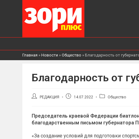
Главная
»
Новости
»
Общество
»
Благодарность от губернат
Благодарность от гу
Автор
Запись
Рубрика
РЕДАКЦИЯ
14.07.2022
Общество
записи:
опубликована:
записи:
Председатель краевой Федерации биатлон
благодарственным письмом губернатора П
«За создание условий для подготовки спорт