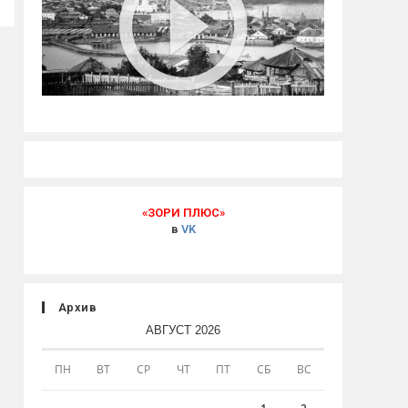
«ЗОРИ ПЛЮС»
в
VK
Архив
АВГУСТ 2026
ПН
ВТ
СР
ЧТ
ПТ
СБ
ВС