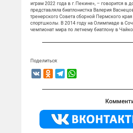
играм 2022 года в г. Пекине», – говорится в
представляла биатлонистка Валерия Васнецов
тренерского Совета сборной Пермского края п
спортшколы. В 2014 году на Олимпиаде в Сочи
чемпионат мира по летнему биатлону в Чайк
Поделиться:
V
O
T
W
K
d
el
h
n
e
at
o
gr
s
Комменти
kl
a
A
a
m
p
ss
p