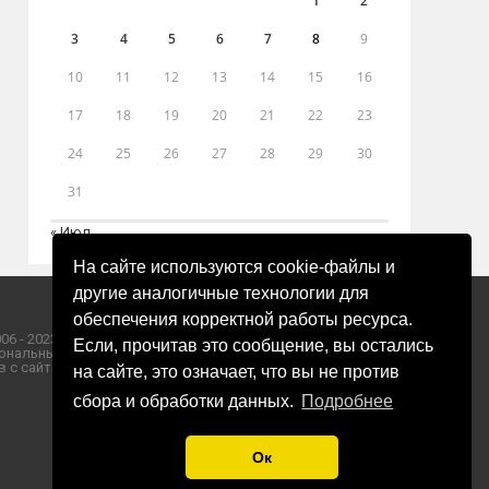
1
2
3
4
5
6
7
8
9
10
11
12
13
14
15
16
17
18
19
20
21
22
23
24
25
26
27
28
29
30
31
« Июл
На сайте используются cookie-файлы и
другие аналогичные технологии для
обеспечения корректной работы ресурса.
06 - 2023 ООО «Пресса-Том».
Если, прочитав это сообщение, вы остались
ональных данных ООО «Пресса-Том».
 с сайта «ЗОРИ ПЛЮС».
на сайте, это означает, что вы не против
сбора и обработки данных.
Подробнее
Ок