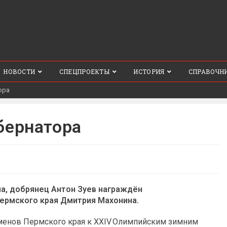
НОВОСТИ
СПЕЦПРОЕКТЫ
ИСТОРИЯ
СПРАВОЧН
ора
бернатора
а, добрянец Антон Зуев награждён
ермского края Дмитрия Махонина.
сменов Пермского края к XXIV Олимпийским зимним