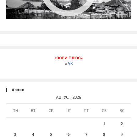
«ЗОРИ ПЛЮС»
в
VK
Архив
АВГУСТ 2026
ПН
ВТ
СР
ЧТ
ПТ
СБ
ВС
1
2
3
4
5
6
7
8
9