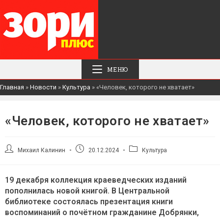
МЕНЮ
Главная
»
Новости
»
Культура
»
«Человек, которого не хватает»
«Человек, которого не хватает»
Автор
Запись
Рубрика
Михаил Калинин
20.12.2024
Культура
записи:
опубликована:
записи:
19 декабря коллекция краеведческих изданий
пополнилась новой книгой. В Центральной
библиотеке состоялась презентация книги
воспоминаний о почётном гражданине Добрянки,