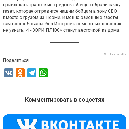
привлекать грантовые средства. А ещё собрали пачку
газет, которая отправится нашим бойцам в зону СВО
вместе с грузом из Перми. Именно районные газеты
там востребованы: без Интернета о местных новостях
не узнать. И «ЗОРИ ПЛЮС» станут весточкой из дома.
Просм.:
412
Поделиться:
V
O
T
W
K
d
el
h
n
e
at
o
gr
s
Комментировать в соцсетях
kl
a
A
a
m
p
ss
p