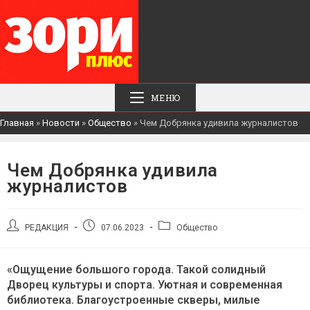
МЕНЮ
Главная
»
Новости
»
Общество
»
Чем Добрянка удивила журналистов
Чем Добрянка удивила
журналистов
Автор
Запись
Рубрика
РЕДАКЦИЯ
07.06.2023
Общество
записи:
опубликована:
записи:
«Ощущение большого города. Такой солидный
Дворец культуры и спорта. Уютная и современная
библиотека. Благоустроенные скверы, милые