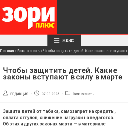
МЕНЮ
Главная
»
Важно знать
»
Чтобы защитить детей. Какие законы вступают 
Чтобы защитить детей. Какие
законы вступают в силу в марте
Автор
Запись
Рубрика
РЕДАКЦИЯ
07.03.2025
Важно знать
записи:
опубликована:
записи:
Защита детей от табака, самозапрет на кредиты,
оплата отгулов, снижение нагрузки на педагогов.
Об этих и других законах марта — в материале