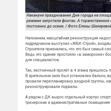
Накануне празднования Дня города на площа
режиме запустили фонтан. А торжественное 
постоянно до осени. / Фото Елены Шехерево
Напомним, масштабная реконструкция недост
подрядчиком выступил «ЖБК-Строй», входящ
Строители признались, что это был самый сл
Ведь это здание простояло «в заморозке» б
для специалистов.
Так, лестничный пролёт в 4 этажа пришлось 
В зрительном зале был установлен балкон, в
провели перепланировку входной группы, ка
реконструировали подвалы.
А рядом с ДК вырос отдельный корпус спорт
тренерские и административные помещения.