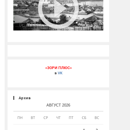
«ЗОРИ ПЛЮС»
в
VK
Архив
АВГУСТ 2026
ПН
ВТ
СР
ЧТ
ПТ
СБ
ВС