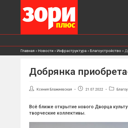
Главная
»
Новости
»
Инфраструктура
»
Благоустройство
»
Д
Добрянка приобрета
Автор
Запись
Рубрика
Ксения Блажиевская
21.07.2022
Благоу
записи:
опубликована:
записи:
Всё ближе открытие нового Дворца культу
творческие коллективы.