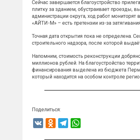
Сейчас завершается благоустройство прилег
плитку за зданием, обустраивает проезды, в
администрации округа, ход работ мониторят
«АЙТИ-М» – есть претензии из-за затягивания
Точная дата открытия пока не определена. С
строительного надзора, после которой выдаёт
Напомним, стоимость реконструкции добрянс
миллионов рублей. На благоустройство терри
финансирования выделена из бюджета Пермск
который находится на особом контроле регио
Поделиться:
V
O
T
W
K
d
el
h