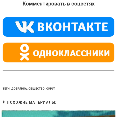
o
gr
s
Комментировать в соцсетях
kl
a
A
a
m
p
ss
p
ni
ki
ТЕГИ:
ДОБРЯНКА
,
ОБЩЕСТВО
,
ОКРУГ
ПОХОЖИЕ МАТЕРИАЛЫ: