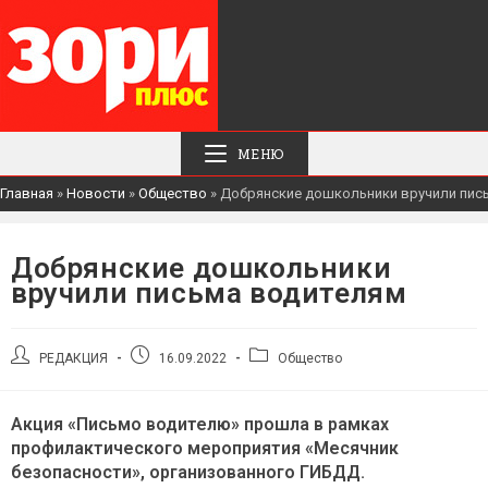
МЕНЮ
Главная
»
Новости
»
Общество
»
Добрянские дошкольники вручили пис
Добрянские дошкольники
вручили письма водителям
Автор
Запись
Рубрика
РЕДАКЦИЯ
16.09.2022
Общество
записи:
опубликована:
записи:
Акция «Письмо водителю» прошла в рамках
профилактического мероприятия «Месячник
безопасности», организованного ГИБДД.