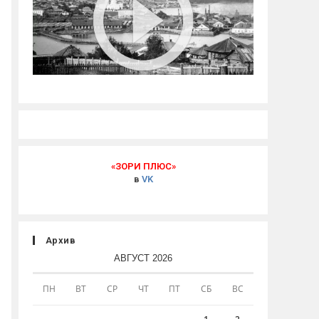
«ЗОРИ ПЛЮС»
в
VK
Архив
АВГУСТ 2026
ПН
ВТ
СР
ЧТ
ПТ
СБ
ВС