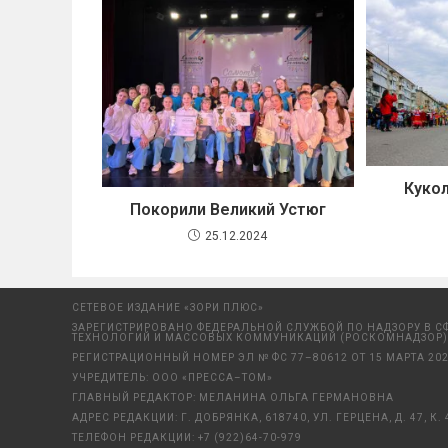
Куко
Покорили Великий Устюг
25.12.2024
СЕТЕВОЕ ИЗДАНИЕ «ЗОРИ ПЛЮС»
ЗАРЕГИСТРИРОВАНО ФЕДЕРАЛЬНОЙ СЛУЖБОЙ ПО НАДЗОРУ В С
ТЕХНОЛОГИЙ И МАССОВЫХ КОММУНИКАЦИЙ (РОСКОМНАДЗОР)
РЕГИСТРАЦИОННЫЙ НОМЕР ЭЛ № ФС 77–80612 ОТ 15 МАРТА 202
УЧРЕДИТЕЛЬ: ООО «ПРЕССА–ТОМ»
ГЛАВНЫЙ РЕДАКТОР: МЕЛАНИНА ОЛЬГА ГЕРМАНОВНА
АДРЕС РЕДАКЦИИ: Г. ДОБРЯНКА, 618740, УЛ. ГЕРЦЕНА, Д. 47, К. 
ТЕЛЕФОН РЕДАКЦИИ:
+7 (922)64-70-979