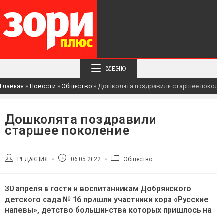
МЕНЮ
Главная
»
Новости
»
Общество
»
Дошколята поздравили старшее поко
Дошколята поздравили
старшее поколение
Автор
Запись
Рубрика
РЕДАКЦИЯ
06.05.2022
Общество
записи:
опубликована:
записи:
30 апреля в гости к воспитанникам Добрянского
детского сада № 16 пришли участники хора «Русские
напевы», детство большинства которых пришлось на