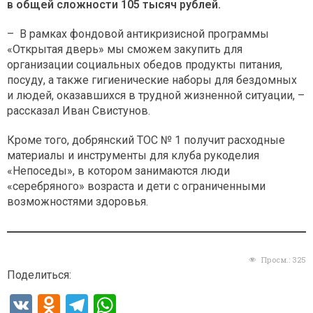
в общей сложности 105 тысяч рублей.
– В рамках фондовой антикризисной программы
«Открытая дверь» мы сможем закупить для
организации социальных обедов продукты питания,
посуду, а также гигиенические наборы для бездомных
и людей, оказавшихся в трудной жизненной ситуации, –
рассказал Иван Свистунов.
Кроме того, добрянский ТОС № 1 получит расходные
материалы и инструменты для клуба рукоделия
«Непоседы», в котором занимаются люди
«серебряного» возраста и дети с ограниченными
возможностями здоровья.
Просм.:
325
Поделиться:
V
O
T
W