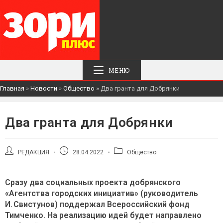
МЕНЮ
Главная
»
Новости
»
Общество
»
Два гранта для Добрянки
Два гранта для Добрянки
Автор
Запись
Рубрика
РЕДАКЦИЯ
28.04.2022
Общество
записи:
опубликована:
записи:
Сразу два социальных проекта добрянского
«Агентства городских инициатив» (руководитель
И. Свистунов) поддержал Всероссийский фонд
Тимченко. На реализацию идей будет направлено