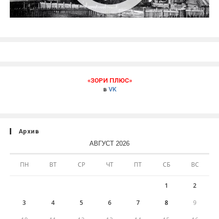
«ЗОРИ ПЛЮС»
в
VK
Архив
АВГУСТ 2026
ПН
ВТ
СР
ЧТ
ПТ
СБ
ВС
1
2
3
4
5
6
7
8
9