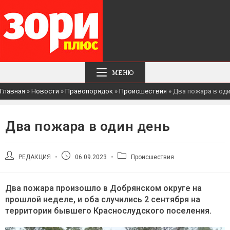
МЕНЮ
Главная
»
Новости
»
Правопорядок
»
Происшествия
»
Два пожара в оди
Два пожара в один день
Автор
Запись
Рубрика
РЕДАКЦИЯ
06.09.2023
Происшествия
записи:
опубликована:
записи:
Два пожара произошло в Добрянском округе на
прошлой неделе, и оба случились 2 сентября на
территории бывшего Краснослудского поселения.