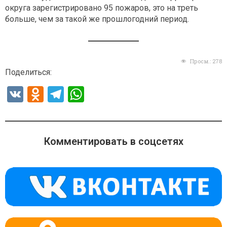
округа зарегистрировано 95 пожаров, это на треть
больше, чем за такой же прошлогодний период.
Просм.:
278
Поделиться:
V
O
T
W
K
d
el
h
n
e
at
o
gr
s
Комментировать в соцсетях
kl
a
A
a
m
p
ss
p
ni
ki