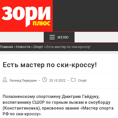
МЕНЮ
Главная
»
Новости
»
Спорт
»
Есть мастер по ски-кроссу!
Есть мастер по ски-кроссу!
Автор
Запись
Рубрика
Леонид Первушин
25.10.2022
Спорт
записи:
опубликована:
записи:
Полазненскому спортсмену Дмитрию Гайдуку,
воспитаннику СШОР по горным лыжам и сноуборду
(Константиновка), присвоено звание «Мастер спорта
РФ по ски-кроссу».