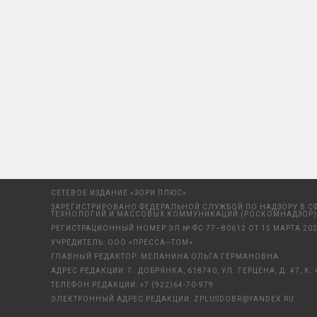
СЕТЕВОЕ ИЗДАНИЕ «ЗОРИ ПЛЮС»
ЗАРЕГИСТРИРОВАНО ФЕДЕРАЛЬНОЙ СЛУЖБОЙ ПО НАДЗОРУ В С
ТЕХНОЛОГИЙ И МАССОВЫХ КОММУНИКАЦИЙ (РОСКОМНАДЗОР)
РЕГИСТРАЦИОННЫЙ НОМЕР ЭЛ № ФС 77–80612 ОТ 15 МАРТА 202
УЧРЕДИТЕЛЬ: ООО «ПРЕССА–ТОМ»
ГЛАВНЫЙ РЕДАКТОР: МЕЛАНИНА ОЛЬГА ГЕРМАНОВНА
АДРЕС РЕДАКЦИИ: Г. ДОБРЯНКА, 618740, УЛ. ГЕРЦЕНА, Д. 47, К. 
ТЕЛЕФОН РЕДАКЦИИ:
+7 (922)64-70-979
ЭЛЕКТРОННЫЙ АДРЕС РЕДАКЦИИ:
ZPLUSDOBR@YANDEX.RU