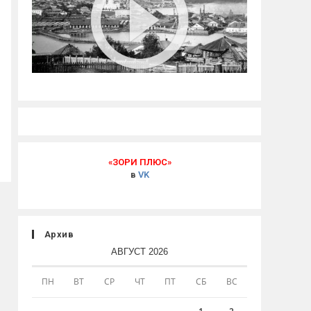
«ЗОРИ ПЛЮС»
в
VK
Архив
АВГУСТ 2026
ПН
ВТ
СР
ЧТ
ПТ
СБ
ВС