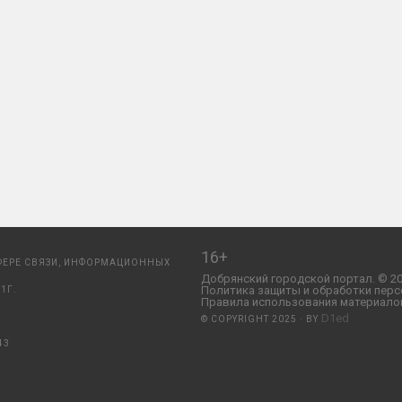
16+
ФЕРЕ СВЯЗИ, ИНФОРМАЦИОННЫХ
Добрянский городской портал. © 20
Политика защиты и обработки перс
1Г.
Правила использования материалов
D1ed
© COPYRIGHT 2025 · BY
43