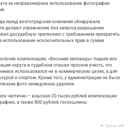
руга за неправомерное использование фотографии
ия.
года назад волгоградская компания обнаружила
ети делают упражнения, без запроса разрешения
равил досудебную претензию с требованием прекратить
за использование исключительных прав в сумме
получив компенсации, «Восьмая заповедь» подала иск
ация округа в судебном отзыве просила учесть, что
нимок использовался не в коммерческих целях, а для
турой и спортом. Кроме того, у администрации не было
етензии фото немедленно удалили.
 иск частично – взыскал 20 тысяч рублей компенсации
рафию, а также 800 рублей госпошлины.
Просм.:
395