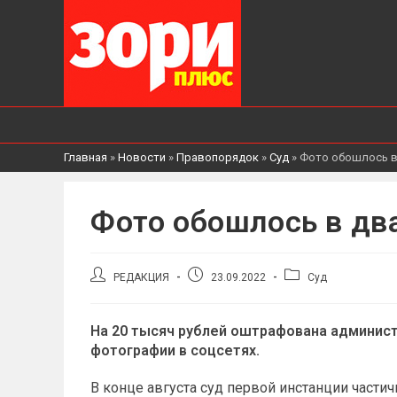
Главная
»
Новости
»
Правопорядок
»
Суд
»
Фото обошлось в
Фото обошлось в дв
Автор
Запись
Рубрика
РЕДАКЦИЯ
23.09.2022
Суд
записи:
опубликована:
записи:
На 20 тысяч рублей оштрафована админист
фотографии в соцсетях.
В конце августа суд первой инстанции части