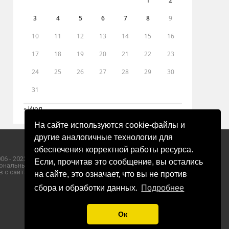
1
2
3
4
5
6
7
8
9
10
11
12
13
14
15
16
17
18
19
20
21
22
23
24
25
26
27
28
29
30
31
« Июл
На сайте используются cookie-файлы и
другие аналогичные технологии для
обеспечения корректной работы ресурса.
06 - 2023 ООО «Пресса-Том».
Если, прочитав это сообщение, вы остались
ональных данных ООО «Пресса-Том».
 с сайта «ЗОРИ ПЛЮС».
на сайте, это означает, что вы не против
сбора и обработки данных.
Подробнее
Ок