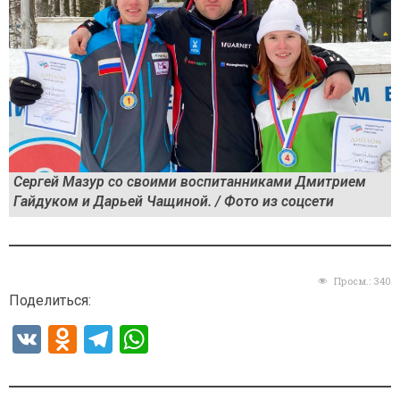
Сергей Мазур со своими воспитанниками Дмитрием
Гайдуком и Дарьей Чащиной. / Фото из соцсети
Просм.:
340
Поделиться:
V
O
T
W
K
d
el
h
n
e
at