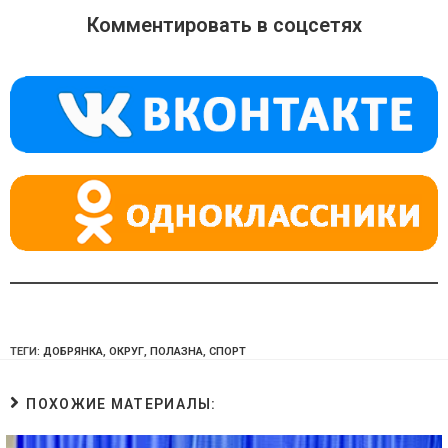
o
gr
s
Комментировать в соцсетях
kl
a
A
a
m
p
ss
p
ni
ki
ТЕГИ:
ДОБРЯНКА
,
ОКРУГ
,
ПОЛАЗНА
,
СПОРТ
ПОХОЖИЕ МАТЕРИАЛЫ: