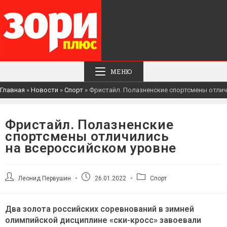
МЕНЮ
Главная
»
Новости
»
Спорт
»
Фристайл. Полазненские спортсмены отлич
Фристайл. Полазненские
спортсмены отличились
на всероссийском уровне
Автор
Запись
Рубрика
Леонид Первушин
26.01.2022
Спорт
записи:
опубликована:
записи:
Два золота российских соревнований в зимней
олимпийской дисциплине «ски-кросс» завоевали