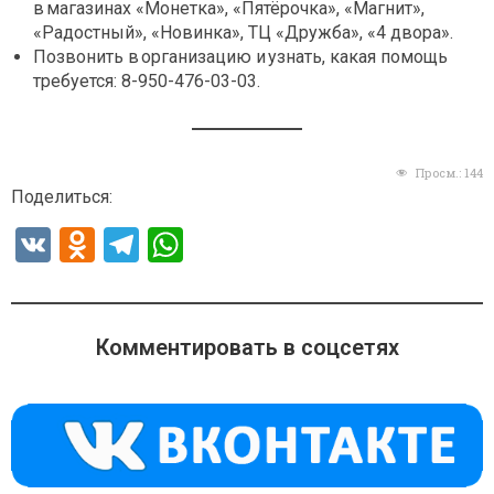
в магазинах «Монетка», «Пятёрочка», «Магнит»,
«Радостный», «Новинка», ТЦ «Дружба», «4 двора».
Позвонить в организацию и узнать, какая помощь
требуется: 8-950-476-03-03.
Просм.:
144
Поделиться:
V
O
T
W
K
d
el
h
n
e
at
o
gr
s
Комментировать в соцсетях
kl
a
A
a
m
p
ss
p
ni