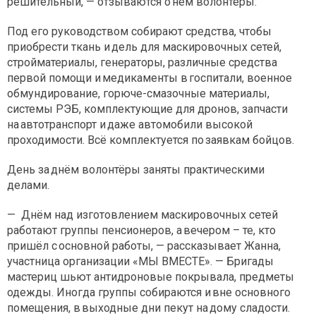
решительный, — отзываются о нём волонтёры.
Под его руководством собирают средства, чтобы
приобрести ткань и дель для маскировочных сетей,
стройматериалы, генераторы, различные средства
первой помощи и медикаменты в госпитали, военное
обмундирование, горюче-смазочные материалы,
системы РЭБ, комплектующие для дронов, запчасти
на автотранспорт и даже автомобили высокой
проходимости. Всё комплектуется по заявкам бойцов.
День за днём волонтёры заняты практическими
делами.
— Днём над изготовлением маскировочных сетей
работают группы пенсионеров, а вечером – те, кто
пришёл с основной работы, — рассказывает Жанна,
участница организации «МЫ ВМЕСТЕ». — Бригады
мастериц шьют антидроновые покрывала, предметы
одежды. Иногда группы собираются и вне основного
помещения, в выходные дни пекут на дому сладости.