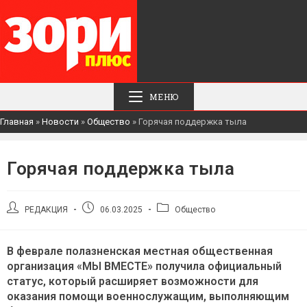
МЕНЮ
Главная
»
Новости
»
Общество
»
Горячая поддержка тыла
Горячая поддержка тыла
Автор
Запись
Рубрика
РЕДАКЦИЯ
06.03.2025
Общество
записи:
опубликована:
записи:
В феврале полазненская местная общественная
организация «МЫ ВМЕСТЕ» получила официальный
статус, который расширяет возможности для
оказания помощи военнослужащим, выполняющим