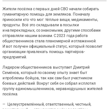
Жители посёлка с первых дней СВО начали собирать
гуманитарную помощь для земляков. Поначалу
приносили кто что мог: тёплые вещи, медикаменты,
продукты. Всё это складывали в посылки
и на перекладных, со знакомыми, другими способами
отправляли нашим воинам. С 2023 года работа
общественников стала планомерной и отлаженной.
И вот получен официальный статус, который позволит
организации привлекать помощь партнёров-
предприятий.
Лидером общественников выступает Дмитрий
Семёнов, который по своему опыту знает быт
и проблемы бойцов, так как сам был участником
боевых действий. Вокруг себя он собрал и сплотил
группу единомышленников, неравнодушных жителей
посёлка.
— Целеустремлённый, ответственный, честный,