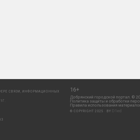
16+
ФЕРЕ СВЯЗИ, ИНФОРМАЦИОННЫХ
Добрянский городской портал. © 20
Политика защиты и обработки перс
1Г.
Правила использования материалов
D1ed
© COPYRIGHT 2025 · BY
43