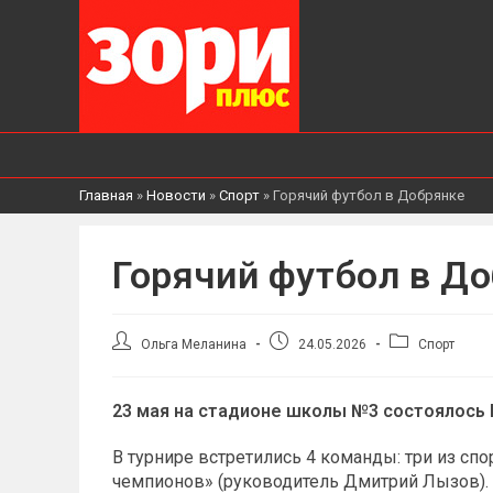
Главная
»
Новости
»
Спорт
»
Горячий футбол в Добрянке
Горячий футбол в Д
Автор
Запись
Рубрика
Ольга Меланина
24.05.2026
Спорт
записи:
опубликована:
записи:
23 мая на стадионе школы №3 состоялось
В турнире встретились 4 команды: три из сп
чемпионов» (руководитель Дмитрий Лызов).