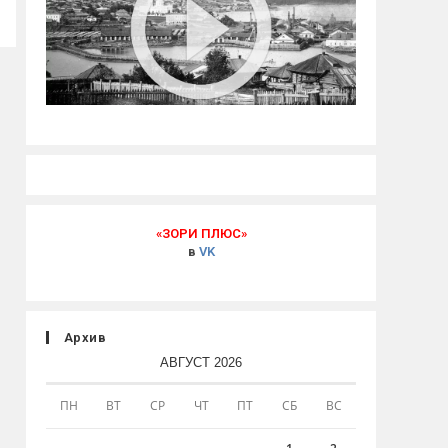
«ЗОРИ ПЛЮС»
в
VK
Архив
АВГУСТ 2026
ПН
ВТ
СР
ЧТ
ПТ
СБ
ВС