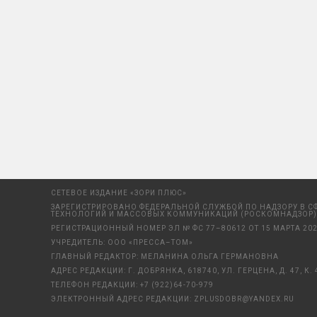
СЕТЕВОЕ ИЗДАНИЕ «ЗОРИ ПЛЮС»
ЗАРЕГИСТРИРОВАНО ФЕДЕРАЛЬНОЙ СЛУЖБОЙ ПО НАДЗОРУ В С
ТЕХНОЛОГИЙ И МАССОВЫХ КОММУНИКАЦИЙ (РОСКОМНАДЗОР)
РЕГИСТРАЦИОННЫЙ НОМЕР ЭЛ № ФС 77–80612 ОТ 15 МАРТА 202
УЧРЕДИТЕЛЬ: ООО «ПРЕССА–ТОМ»
ГЛАВНЫЙ РЕДАКТОР: МЕЛАНИНА ОЛЬГА ГЕРМАНОВНА
АДРЕС РЕДАКЦИИ: Г. ДОБРЯНКА, 618740, УЛ. ГЕРЦЕНА, Д. 47, К. 
ТЕЛЕФОН РЕДАКЦИИ:
+7 (922)64-70-979
ЭЛЕКТРОННЫЙ АДРЕС РЕДАКЦИИ:
ZPLUSDOBR@YANDEX.RU