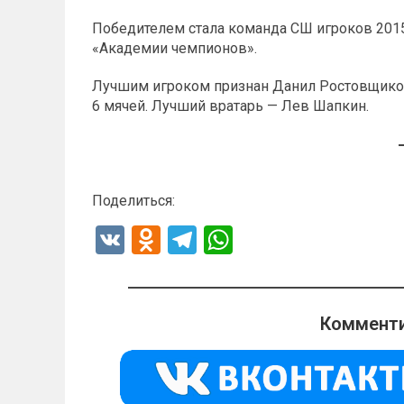
Победителем стала команда СШ игроков 2015 г
«Академии чемпионов».
Лучшим игроком признан Данил Ростовщико
6 мячей. Лучший вратарь — Лев Шапкин.
Поделиться:
V
O
T
W
K
d
el
h
n
e
at
o
gr
s
Комменти
kl
a
A
a
m
p