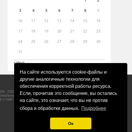
1
2
3
4
5
6
7
8
9
10
11
12
13
14
15
16
17
18
19
20
21
22
23
24
25
26
27
28
29
30
31
« Июл
На сайте используются cookie-файлы и
другие аналогичные технологии для
обеспечения корректной работы ресурса.
06 - 2023 ООО «Пресса-Том».
Если, прочитав это сообщение, вы остались
ональных данных ООО «Пресса-Том».
 с сайта «ЗОРИ ПЛЮС».
на сайте, это означает, что вы не против
сбора и обработки данных.
Подробнее
Ок