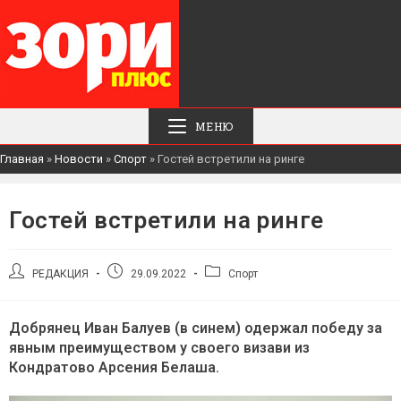
МЕНЮ
Главная
»
Новости
»
Спорт
»
Гостей встретили на ринге
Гостей встретили на ринге
Автор
Запись
Рубрика
РЕДАКЦИЯ
29.09.2022
Спорт
записи:
опубликована:
записи:
Добрянец Иван Балуев (в синем) одержал победу за
явным преимуществом у своего визави из
Кондратово Арсения Белаша.