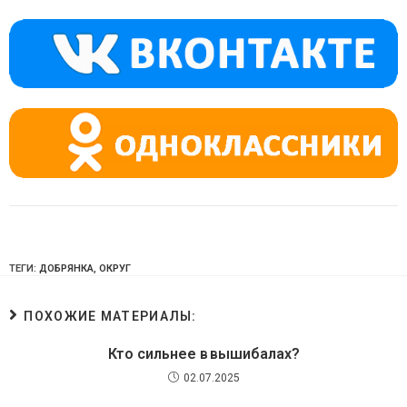
kl
a
A
a
m
p
ss
p
ni
ki
ТЕГИ:
ДОБРЯНКА
,
ОКРУГ
ПОХОЖИЕ МАТЕРИАЛЫ:
Кто сильнее в вышибалах?
02.07.2025