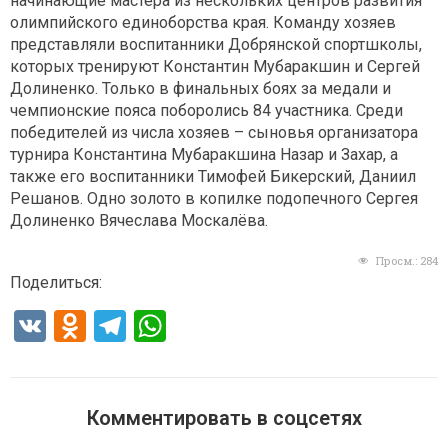
начинающие мастера из нескольких центров развития
олимпийского единоборства края. Команду хозяев
представляли воспитанники Добрянской спортшколы,
которых тренируют Константин Мубаракшин и Сергей
Долиненко. Только в финальных боях за медали и
чемпионские пояса поборолись 84 участника. Среди
победителей из числа хозяев – сыновья организатора
турнира Константина Мубаракшина Назар и Захар, а
также его воспитанники Тимофей Бикерский, Даниил
Решанов. Одно золото в копилке подопечного Сергея
Долиненко Вячеслава Москалёва.
Просм.:
284
Поделиться:
V
O
T
W
K
d
el
h
n
e
at
o
gr
s
Комментировать в соцсетях