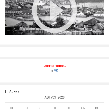
«ЗОРИ ПЛЮС»
в
VK
Архив
АВГУСТ 2026
ПН
ВТ
СР
ЧТ
ПТ
СБ
ВС