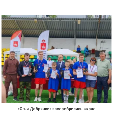
«Огни Добрянки» засеребрились в крае