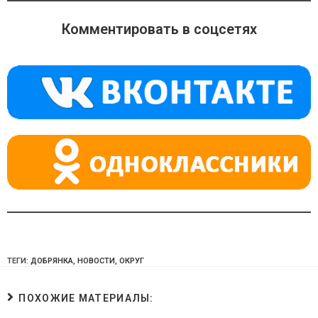
n
e
at
o
gr
s
Комментировать в соцсетях
kl
a
A
a
m
p
ss
p
ni
ki
ТЕГИ:
ДОБРЯНКА
,
НОВОСТИ
,
ОКРУГ
ПОХОЖИЕ МАТЕРИАЛЫ: