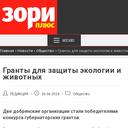
МЕНЮ
Главная
»
Новости
»
Общество
»
Гранты для защиты экологии и животн
Гранты для защиты экологии и
животных
Автор
Запись
Рубрика
РЕДАКЦИЯ
06.06.2024
Общество
записи:
опубликована:
записи:
Две добрянские организации стали победителями
конкурса губернаторских грантов.