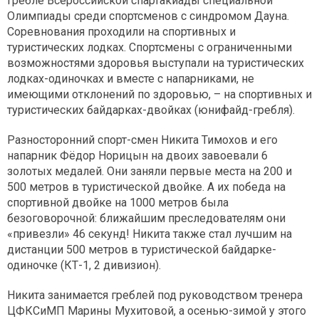
гребле Всероссийской спартакиады специальной
Олимпиады среди спортсменов с синдромом Дауна.
Соревнования проходили на спортивных и
туристических лодках. Спортсмены с ограниченными
возможностями здоровья выступали на туристических
лодках-одиночках и вместе с напарниками, не
имеющими отклонений по здоровью, – на спортивных и
туристических байдарках-двойках (юнифайд-гребля).
Разносторонний спорт-смен Никита Тимохов и его
напарник Фёдор Норицын на двоих завоевали 6
золотых медалей. Они заняли первые места на 200 и
500 метров в туристической двойке. А их победа на
спортивной двойке на 1000 метров была
безоговорочной: ближайшим преследователям они
«привезли» 46 секунд! Никита также стал лучшим на
дистанции 500 метров в туристической байдарке-
одиночке (КТ-1, 2 дивизион).
Никита занимается греблей под руководством тренера
ЦФКСиМП Марины Мухитовой, а осенью-зимой у этого