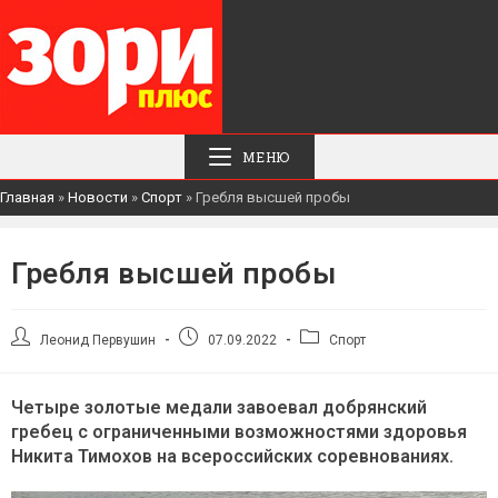
МЕНЮ
Главная
»
Новости
»
Спорт
»
Гребля высшей пробы
Гребля высшей пробы
Автор
Запись
Рубрика
Леонид Первушин
07.09.2022
Спорт
записи:
опубликована:
записи:
Четыре золотые медали завоевал добрянский
гребец с ограниченными возможностями здоровья
Никита Тимохов на всероссийских соревнованиях.