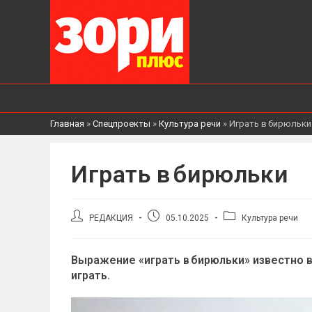
Главная
»
Спецпроекты
»
Культура речи
»
Играть в бирюльки
Играть в бирюльки
Автор
Запись
Рубрика
РЕДАКЦИЯ
05.10.2025
Культура речи
записи:
опубликована:
записи:
Выражение «играть в бирюльки» известно вс
играть.