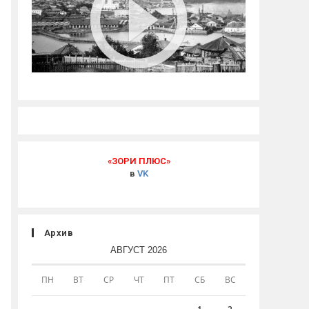
«ЗОРИ ПЛЮС»
в
VK
Архив
АВГУСТ 2026
ПН
ВТ
СР
ЧТ
ПТ
СБ
ВС