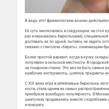
А ведь этот фразеологизм возник действител
Её суть заключалась в следующем: на стол 
раз и назывались бирюльками), специальной
доставать их по одной, пытаясь не задеть о
связано с глаголом «бирать», означающим бр
Более простой вариант, когда в кучку склад
популярен в сельской местности. А городско
на токарном станке. Это могли быть самые 
и рабочие инструменты, шляпки, предметы и
С XIX века игра в затейливые бирюльки, изг
кости, стала одним из самых распространённ
приобрела всеобщую популярность. В Москв
шкатулках продавались вместе с коробками 
и поиграть.