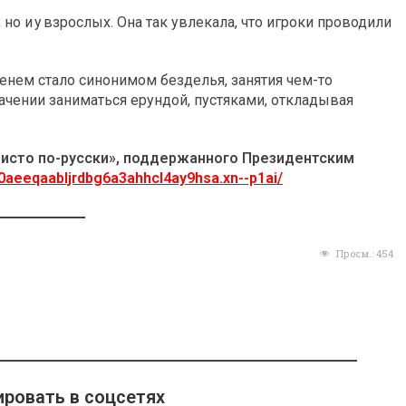
 но и у взрослых. Она так увлекала, что игроки проводили
енем стало синонимом безделья, занятия чем-то
ачении заниматься ерундой, пустяками, откладывая
Чисто по-русски», поддержанного Президентским
80aeeqaabljrdbg6a3ahhcl4ay9hsa.xn--p1ai/
Просм.:
454
ровать в соцсетях