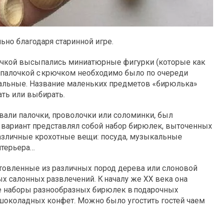
ьно благодаря старинной игре.
кучкой высыпались миниатюрные фигурки (которые как
 палочкой с крючком необходимо было по очереди
стальные. Название маленьких предметов «бирюлька»
ать или выбирать.
ывали палочки, проволочки или соломинки, был
й вариант представлял собой набор бирюлек, выточенных
различные крохотные вещи: посуда, музыкальные
нтерьера…
отовленные из различных пород дерева или слоновой
ых салонных развлечений. К началу же XX века она
е наборы разнообразных бирюлек в подарочных
шоколадных конфет. Можно было угостить гостей чаем