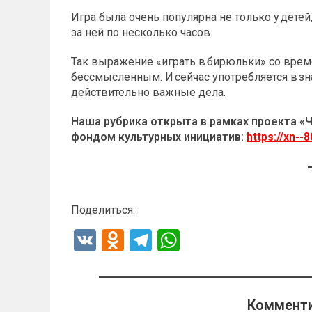
Игра была очень популярна не только у детей,
за ней по несколько часов.
Так выражение «играть в бирюльки» со врем
бессмысленным. И сейчас употребляется в зн
действительно важные дела.
Наша рубрика открыта в рамках проекта «
фондом культурных инициатив:
https://xn--
Поделиться:
V
O
T
W
K
d
el
h
n
e
at
o
gr
s
Комменти