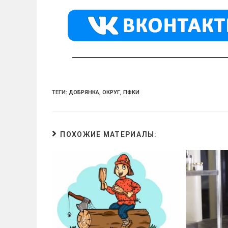
kl
a
A
a
m
p
ss
p
ni
ki
ТЕГИ:
ДОБРЯНКА
,
ОКРУГ
,
ПФКИ
ПОХОЖИЕ МАТЕРИАЛЫ: