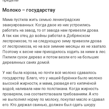
предела!
Молоко – государству
Мама пустила жить семью ленинградских
эвакуированных. Когда двое из них устроились
работать на завод, то от завода нам привезли дрова.
А так как отец до войны работал в Добрянском
леспромхозе, то на следующую зиму привезли дрова
от леспромхоза, но на все зимние месяцы их не хватало.
Поэтому к весне нам приходилось ходить за ними в лес.
Пилили сухое дерево и потом везли его на больших
деревянных санях домой.
У нас была корова, но почти всё молоко сдавалось
государству. Благо, что у нашей бурёнки было молоко
высокой жирности, и мама, разведя его кипячёной
водой, наливала нам по полстакана. Когда жирность
проверяли, она соответствовала требованиям. А кто
не выполнял норму по молоку, покупал масло и сдавал
его. Кто держал свинью, должен был сдать шкуру.