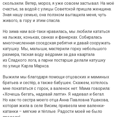
скользили. Ветер, мороз, я уже совсем застывал. На моё
счастье, за водой с улицы Советской пришла женщина.
Зная нашу семью, она ползком вытащила меня, чуть
живого, в гору и этим спасла.
Но зима нам всё-таки нравилась, мы любили кататься
на лыжах, коньках, санках и фанерках. Собиралась
многочисленная соседская ребятня и давай сооружать
катушку. Мы, малыши, мастерили горку небольшого
размера, таская воду вёдрами за два квартала
из Сладкого лога, а парни постарше делали катушку
по улице Карла Маркса.
Выжили мы благодаря помощи отцовских и маминых
братьев и сестёр, а также бабушек. Скажем, хотелось
мне покататься с горок, а валенок нет. Мама говорила:
«Хочешь бегать, надевай лапти». Я надевал и бегал.
Но как-то сестра моего отца Анна Павловна Ушакова,
которая жила в селе Висим, привезла мне валенки-
катанки – мягкие и тёплые. Радости моей не было