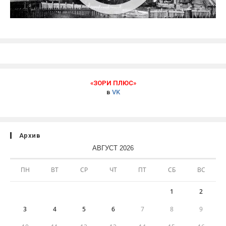
«ЗОРИ ПЛЮС»
в
VK
Архив
АВГУСТ 2026
ПН
ВТ
СР
ЧТ
ПТ
СБ
ВС
1
2
3
4
5
6
7
8
9