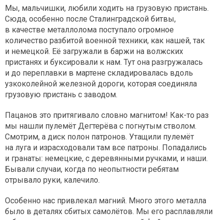
Мы, мальчишки, любили ходить на грузовую пристань.
Сюда, особенно после Сталинградской битвы,
в качестве металлолома поступало огромное
количество разбитой военной техники, как нашей, так
и немецкой. Её загружали в баржи на волжских
пристанях и буксировали к нам. Тут она разгружалась
и до переплавки в мартене складировалась вдоль
узкоколейной железной дороги, которая соединяла
грузовую пристань с заводом.
Пацанов это притягивало словно магнитом! Как-то раз
мы нашли пулемёт Дегтерёва с погнутым стволом.
Смотрим, а диск полон патронов. Утащили пулемёт
на луга и израсходовали там все патроны. Попадались
и гранаты: немецкие, с деревянными ручками, и наши.
Бывали случаи, когда по неопытности ребятам
отрывало руки, калечило.
Особенно нас привлекал магний. Много этого металла
было в деталях сбитых самолётов. Мы его расплавляли