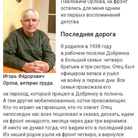
Павловича Орлова, на фронт
остались для меня одним
из первых воспоминаний
детства.
Последняя дорога
Я родился в 1938 году
в рабочем посёлке Добрянка
в большой семье: четверо
братьев и три сестры. Отец был
офицером запаса и ушёл
Игорь Фёдорович
на войну в первые дни. Вся
Орлов, ветеран труда.
семья провожала его
на пароход, который пришёл в Добрянку в полночь.
А там другие мобилизованные, сотни провожающих.
Кто-то играет на гармошке, кто-то плачет. Отец
напоследок нас всех поцеловал и сказал, дескать, едем
на фронт ненадолго, месяца через два-три вернёмся.
И никто не думал тогда, что видим его в последний раз.
Из нашей родни ушли на фронт четверо, а вернулся