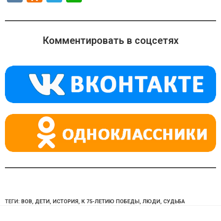
K
d
el
h
n
e
at
o
gr
s
Комментировать в соцсетях
kl
a
A
a
m
p
ss
p
ni
ki
ТЕГИ:
ВОВ
,
ДЕТИ
,
ИСТОРИЯ
,
К 75-ЛЕТИЮ ПОБЕДЫ
,
ЛЮДИ
,
СУДЬБА