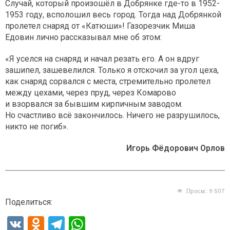
Случай, который произошёл в Добрянке где-то в 1952-
1953 году, всполошил весь город. Тогда над Добрянкой
пролетел снаряд от «Катюши»! Газорезчик Миша
Едовин лично рассказывал мне об этом:
«Я уселся на снаряд и начал резать его. А он вдруг
зашипел, зашевелился. Только я отскочил за угол цеха,
как снаряд сорвался с места, стремительно пролетел
между цехами, через пруд, через Комарово
и взорвался за бывшим кирпичным заводом.
Но счастливо всё закончилось. Ничего не разрушилось,
никто не погиб».
Игорь Фёдорович Орлов
Просм.:
9 507
Поделиться:
V
O
T
W