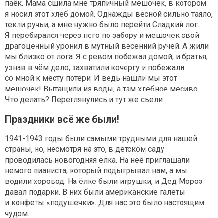
паёк. Мама сшила мне тряпичный мешочек, в котором
я носил этот хлеб домой. Однажды весной сильно таяло,
текли ручьи, а мне нужно было перейти Сладкий лог.
Я перебирался через него по забору и мешочек свой
драгоценный уронил в мутный весенний ручей. А жили
мы близко от лога. Я с рёвом побежал домой, и братья,
узнав в чём дело, захватили кочергу и побежали
со мной к месту потери. И ведь нашли мы этот
мешочек! Вытащили из воды, а там хлебное месиво.
Что делать? Переглянулись и тут же съели.
Праздники всё же были!
1941-1943 годы были самыми трудными для нашей
страны, но, несмотря на это, в детском саду
проводилась новогодняя ёлка. На неё приглашали
немого пианиста, который подыгрывал нам, а мы
водили хоровод. На ёлке были игрушки, и Дед Мороз
давал подарки. В них были американские галеты
и конфеты «подушечки». Для нас это было настоящим
чудом.