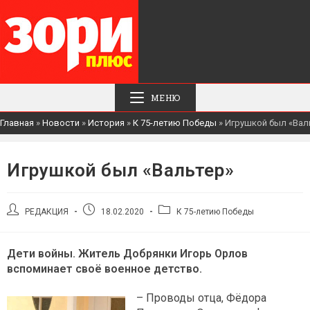
МЕНЮ
Главная
»
Новости
»
История
»
К 75-летию Победы
»
Игрушкой был «Вал
Игрушкой был «Вальтер»
Автор
Запись
Рубрика
РЕДАКЦИЯ
18.02.2020
К 75-летию Победы
записи:
опубликована:
записи:
Дети войны. Житель Добрянки Игорь Орлов
вспоминает своё военное детство.
– Проводы отца, Фёдора