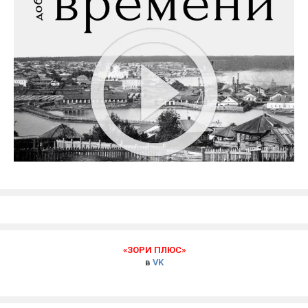
«ЗОРИ ПЛЮС»
в
VK