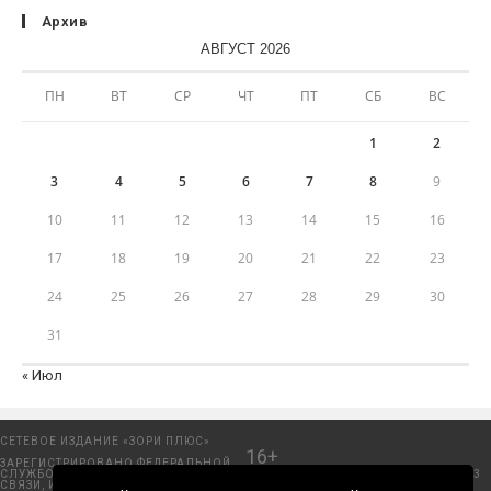
Архив
АВГУСТ 2026
ПН
ВТ
СР
ЧТ
ПТ
СБ
ВС
1
2
3
4
5
6
7
8
9
10
11
12
13
14
15
16
17
18
19
20
21
22
23
24
25
26
27
28
29
30
31
« Июл
СЕТЕВОЕ ИЗДАНИЕ «ЗОРИ ПЛЮС»
16+
ЗАРЕГИСТРИРОВАНО ФЕДЕРАЛЬНОЙ
СЛУЖБОЙ ПО НАДЗОРУ В СФЕРЕ
Добрянский городской портал. © 2006 - 2023
СВЯЗИ, ИНФОРМАЦИОННЫХ
ООО «Пресса-Том».