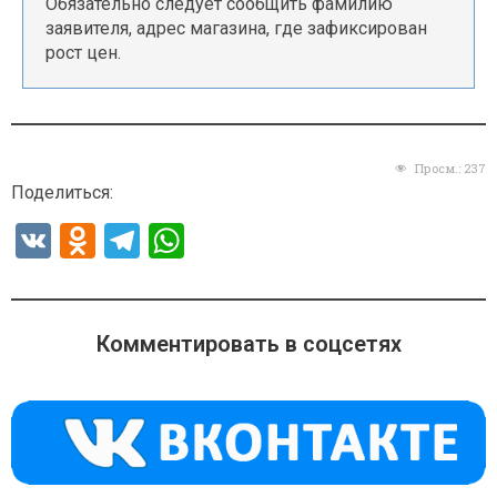
Обязательно следует сообщить фамилию
заявителя, адрес магазина, где зафиксирован
рост цен.
Просм.:
237
Поделиться:
V
O
T
W
K
d
el
h
n
e
at
o
gr
s
Комментировать в соцсетях
kl
a
A
a
m
p
ss
p
ni