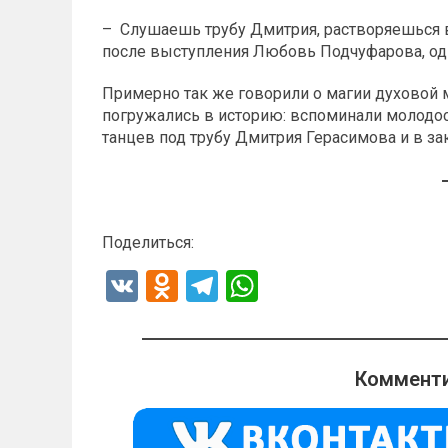
– Слушаешь трубу Дмитрия, растворяешься в
после выступления Любовь Подчуфарова, одн
Примерно так же говорили о магии духовой м
погружались в историю: вспоминали молодост
танцев под трубу Дмитрия Герасимова и в за
Поделиться:
V
O
T
W
K
d
el
h
n
e
at
o
gr
s
Комменти
kl
a
A
a
m
p