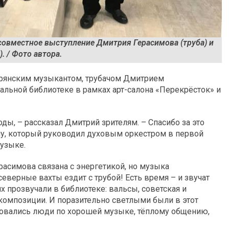
овместное выступление Дмитрия Герасимова (труба) и
. / Фото автора.
обрянским музыкантом, трубачом Дмитрием
альной библиотеке в рамках арт-салона «Перекрёсток» и
ы, – рассказал Дмитрий зрителям. – Спасибо за это
ну, который руководил духовым оркестром в первой
музыке.
асимова связана с энергетикой, но музыка
еверные вахты ездит с трубой! Есть время – и звучат
х прозвучали в библиотеке: вальсы, советская и
 композиции. И поразительно светлыми были в этот
сковались люди по хорошей музыке, тёплому общению,