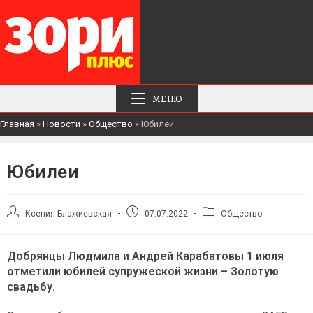
МЕНЮ
Главная
»
Новости
»
Общество
»
Юбилеи
Юбилеи
Автор
Запись
Рубрика
Ксения Блажиевская
07.07.2022
Общество
записи:
опубликована:
записи:
Добрянцы Людмила и Андрей Карабатовы 1 июля
отметили юбилей супружеской жизни – Золотую
свадьбу.