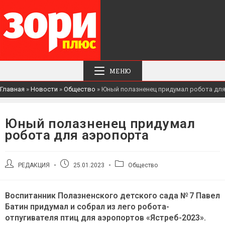
МЕНЮ
Главная
»
Новости
»
Общество
»
Юный полазненец придумал робота для
Юный полазненец придумал
робота для аэропорта
Автор
Запись
Рубрика
РЕДАКЦИЯ
25.01.2023
Общество
записи:
опубликована:
записи:
Воспитанник Полазненского детского сада № 7 Павел
Батин придумал и собрал из лего робота-
отпугивателя птиц для аэропортов «Ястреб-2023».