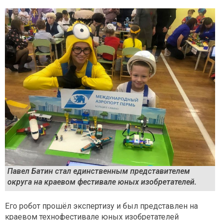
Павел Батин стал единственным представителем
округа на краевом фестивале юных изобретателей.
Его робот прошёл экспертизу и был представлен на
краевом технофестивале юных изобретателей