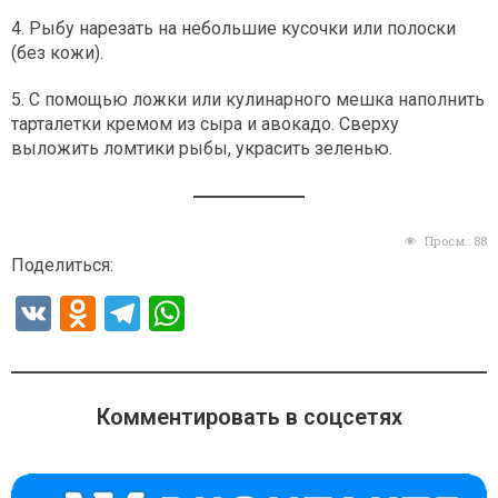
4. Рыбу нарезать на небольшие кусочки или полоски
(без кожи).
5. С помощью ложки или кулинарного мешка наполнить
тарталетки кремом из сыра и авокадо. Сверху
выложить ломтики рыбы, украсить зеленью.
Просм.:
88
Поделиться:
V
O
T
W
K
d
el
h
n
e
at
o
gr
s
Комментировать в соцсетях
kl
a
A
a
m
p