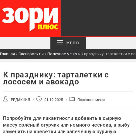
МЕНЮ
Главная
»
Спецпроекты
»
Полезное меню
»
К празднику: тарталетки с л
К празднику: тарталетки с
лососем и авокадо
Автор
Запись
Рубрика
РЕДАКЦИЯ
01.12.2025
Полезное меню
записи:
опубликована:
записи:
Попробуйте для пикантности добавить в сырную
массу солёный огурчик или немного чеснока, а рыбу
заменить на креветки или запечённую куриную