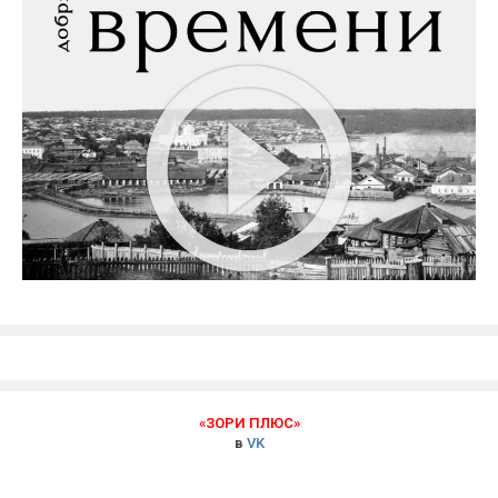
«ЗОРИ ПЛЮС»
в
VK