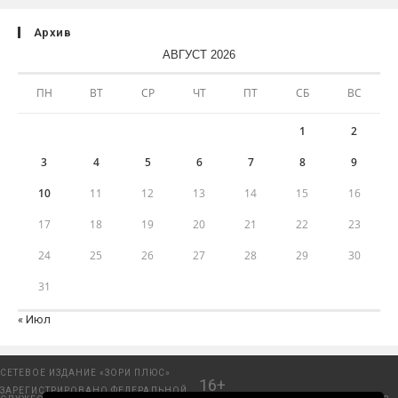
Архив
АВГУСТ 2026
ПН
ВТ
СР
ЧТ
ПТ
СБ
ВС
1
2
3
4
5
6
7
8
9
10
11
12
13
14
15
16
17
18
19
20
21
22
23
24
25
26
27
28
29
30
31
« Июл
СЕТЕВОЕ ИЗДАНИЕ «ЗОРИ ПЛЮС»
16+
ЗАРЕГИСТРИРОВАНО ФЕДЕРАЛЬНОЙ