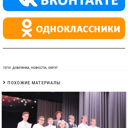
ss
p
ni
ki
ТЕГИ:
ДОБРЯНКА
,
НОВОСТИ
,
ОКРУГ
ПОХОЖИЕ МАТЕРИАЛЫ: