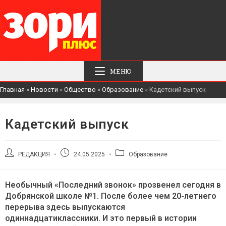
МЕНЮ
Главная
»
Новости
»
Общество
»
Образование
»
Кадетский выпуск
Кадетский выпуск
Автор
Запись
Рубрика
РЕДАКЦИЯ
24.05.2025
Образование
записи:
опубликована:
записи:
Необычный «Последний звонок» прозвенел сегодня в
Добрянской школе №1. После более чем 20-летнего
перерыва здесь выпускаются
одиннадцатиклассники. И это первый в истории