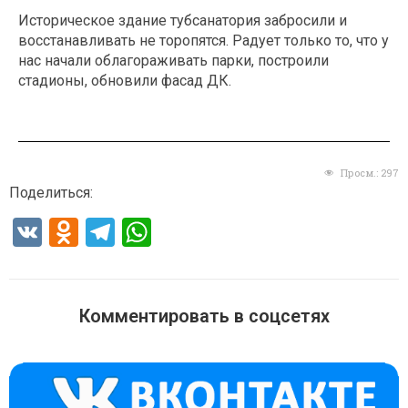
Историческое здание тубсанатория забросили и
восстанавливать не торопятся. Радует только то, что у
нас начали облагораживать парки, построили
стадионы, обновили фасад ДК.
Просм.:
297
Поделиться:
V
O
T
W
K
d
el
h
n
e
at
o
gr
s
Комментировать в соцсетях
kl
a
A
a
m
p
ss
p