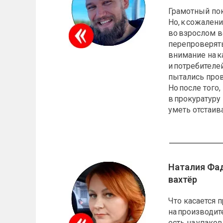
Грамотный пок
Но, к сожалени
во взрослом в
перепроверять
внимание на к
и потребителе
пытались пров
Но после того,
в прокуратуру
уметь отстаива
Наталия Фад
вахтёр
Что касается 
на производите
есть на упаков