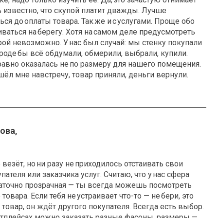
ь известно, что скупой платит дважды. Лучше
ься до оплаты товара. Так же и с услугами. Проще обо
ваться на берегу. Хотя на самом деле предусмотреть
рой невозможно. У нас был случай: мы стенку покупали
роде бы всё обдумали, обмерили, выбрали, купили.
равно оказалась не по размеру для нашего помещения.
шёл мне навстречу, товар приняли, деньги вернули.
ова,
 везёт, но ни разу не приходилось отстаивать свои
пателя или заказчика услуг. Считаю, что у нас сфера
аточно прозрачная — ты всегда можешь посмотреть
 товара. Если тебя не устраивает что-то — не бери, это
 товар, он ждёт другого покупателя. Всегда есть выбор.
етплейсах можно заказать разные фасоны, размеры —