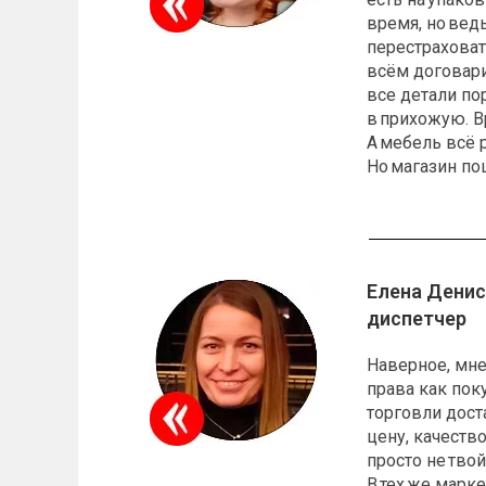
время, но вед
перестраховат
всём договари
все детали по
в прихожую. В
А мебель всё 
Но магазин по
Елена Денис
диспетчер
Наверное, мне
права как поку
торговли дост
цену, качество
просто не твой
В тех же марк