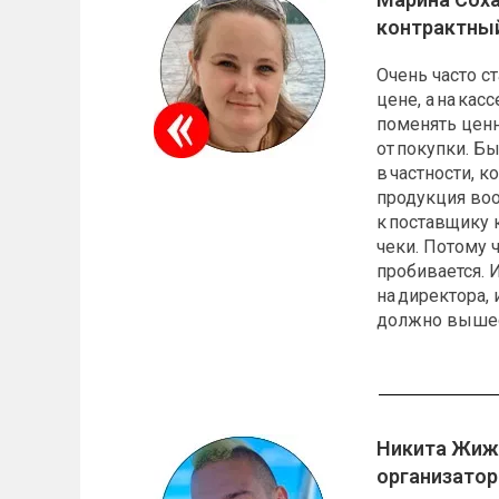
контрактны
Очень часто ст
цене, а на кас
поменять ценн
от покупки. Б
в частности, 
продукция воо
к поставщику 
чеки. Потому ч
пробивается. 
на директора, 
должно вышес
Никита Жиж
организатор