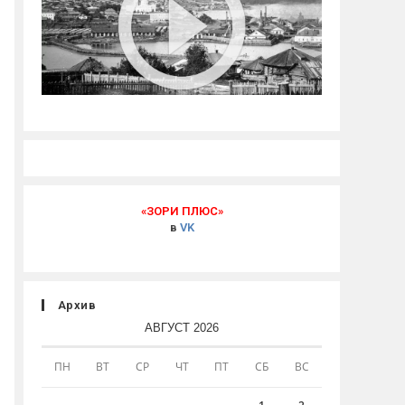
«ЗОРИ ПЛЮС»
в
VK
Архив
АВГУСТ 2026
ПН
ВТ
СР
ЧТ
ПТ
СБ
ВС