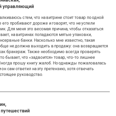
й управляющий
алкиваюсь с тем, что на витрине стоит товар по одной
се его пробивают дороже и говорят, что не успели
ик. Для меня это весомая причина, чтобы отказаться
ывает, на витринах попадаются мятые упаковки,
консервные банки. Насколько мне известно, такая
бще не должна выходить в продажу: она возвращается
как бракераж. Также необходимо всегда проверять
то бывает, что «задвоится» товар, что-то лишнее
Иногда прошу книгу жалоб. Но однажды пожаловалась
и он сам ответил на эту претензию, хотя отвечать
тоящее руководство.
ин,
 путешествий