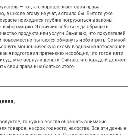
упатель – тот, кто хорошо знает свои права.
ю, в школе этому не учат, а стоило бы. В итоге уже
озрасте приходится глубже погружаться в законы,
 информацию. Я приучил себя всегда обращать
ачество продукта или услуги. Замечаю, что покупателей
й повсеместно пытаются обмануть и обхитрить. Со мной
ернуть мошенническую схему в одном из автосалонов.
 как я подготовил претензию и сообщил, что готов идти
 и суд, мне вернули деньги. Считаю, что каждый должен
ть свои права и не бояться этого.
еева,
продуктов, то нужно всегда обращать внимание
ля товаров, на срок годности, на состав. Все эти данные
ке, надо только изучить её. Да, это зачастую отнимает