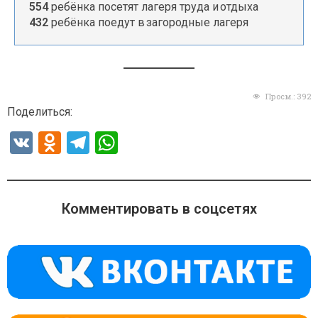
554
ребёнка посетят лагеря труда и отдыха
432
ребёнка поедут в загородные лагеря
Просм.:
392
Поделиться:
V
O
T
W
K
d
el
h
n
e
at
o
gr
s
Комментировать в соцсетях
kl
a
A
a
m
p
ss
p
ni