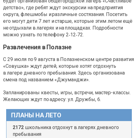
будет организован общегородской лагерь «Счастливое
детство», где ребят ждут экскурсии на предприятия
округа, флешмобы и различные состязания. Посетить
его могут дети 7 лет и старше, которые этим летом ещё
не отдыхали в лагерях и на площадках. Подробности
можно узнать по телефону 2‑12‑72.
Развлечения в Полазне
С 29 июля по 9 августа в Полазненском центре развития
«Совушка» ждут детей, которые хотят отдохнуть
в лагере дневного пребывания. Здесь организована
смена под названием «Джуманджи».
Запланированы квесты, игры, встречи, мастер-классы.
Желающих ждут по адресу: ул. Дружбы, 6.
ПЛАНЫ НА ЛЕТО
2172
школьника отдохнут в лагерях дневного
пребывания