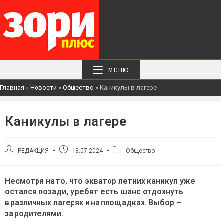
МЕНЮ
Главная
»
Новости
»
Общество
»
Каникулы в лагере
Каникулы в лагере
Автор
Запись
Рубрика
РЕДАКЦИЯ
18.07.2024
Общество
записи:
опубликована:
записи:
Несмотря на то, что экватор летних каникул уже
остался позади, у ребят есть шанс отдохнуть
в различных лагерях и на площадках. Выбор –
за родителями.