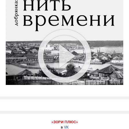
«ЗОРИ ПЛЮС»
в
VK