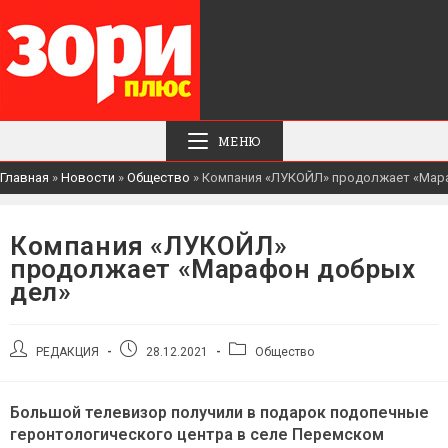
МЕНЮ
Главная
»
Новости
»
Общество
»
Компания «ЛУКОЙЛ» продолжает «Мар
Компания «ЛУКОЙЛ»
продолжает «Марафон добрых
дел»
Автор
Запись
Рубрика
РЕДАКЦИЯ
28.12.2021
Общество
записи:
опубликована:
записи:
Большой телевизор получили в подарок подопечные
геронтологического центра в селе Перемском