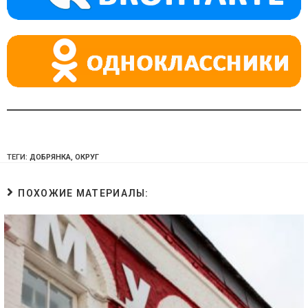
ss
p
ni
ki
ТЕГИ:
ДОБРЯНКА
,
ОКРУГ
ПОХОЖИЕ МАТЕРИАЛЫ: