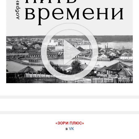
«ЗОРИ ПЛЮС»
в
VK