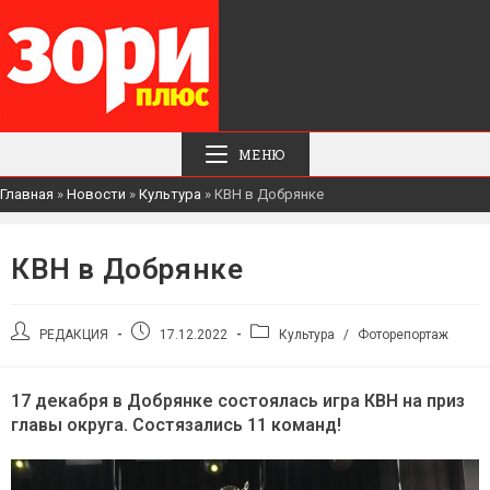
МЕНЮ
Главная
»
Новости
»
Культура
»
КВН в Добрянке
КВН в Добрянке
Автор
Запись
Рубрика
РЕДАКЦИЯ
17.12.2022
Культура
/
Фоторепортаж
записи:
опубликована:
записи:
17 декабря в Добрянке состоялась игра КВН на приз
главы округа. Состязались 11 команд!