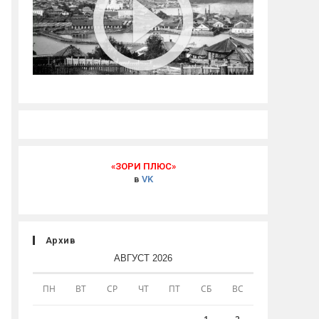
«ЗОРИ ПЛЮС»
в
VK
Архив
АВГУСТ 2026
ПН
ВТ
СР
ЧТ
ПТ
СБ
ВС