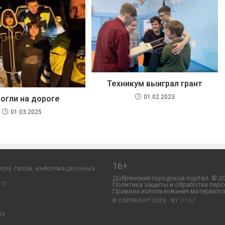
Техникум выиграл грант
01.02.2023
огли на дороге
01.03.2025
16+
ФЕРЕ СВЯЗИ, ИНФОРМАЦИОННЫХ
Добрянский городской портал. © 20
Политика защиты и обработки перс
1Г.
Правила использования материалов
D1ed
© COPYRIGHT 2025 · BY
43