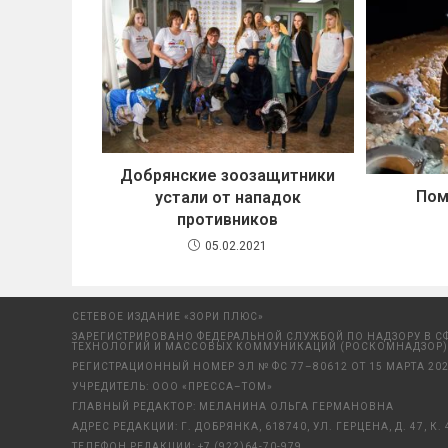
Добрянские зоозащитники
Пом
устали от нападок
противников
05.02.2021
СЕТЕВОЕ ИЗДАНИЕ «ЗОРИ ПЛЮС»
ЗАРЕГИСТРИРОВАНО ФЕДЕРАЛЬНОЙ СЛУЖБОЙ ПО НАДЗОРУ В С
ТЕХНОЛОГИЙ И МАССОВЫХ КОММУНИКАЦИЙ (РОСКОМНАДЗОР)
РЕГИСТРАЦИОННЫЙ НОМЕР ЭЛ № ФС 77–80612 ОТ 15 МАРТА 202
УЧРЕДИТЕЛЬ: ООО «ПРЕССА–ТОМ»
ГЛАВНЫЙ РЕДАКТОР: МЕЛАНИНА ОЛЬГА ГЕРМАНОВНА
АДРЕС РЕДАКЦИИ: Г. ДОБРЯНКА, 618740, УЛ. ГЕРЦЕНА, Д. 47, К. 
ТЕЛЕФОН РЕДАКЦИИ:
+7 (922)64-70-979