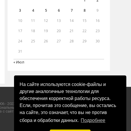
1
2
3
4
5
6
7
8
9
10
11
12
13
14
15
16
17
18
19
20
21
22
23
24
25
26
27
28
29
30
31
« Июл
На сайте используются cookie-файлы и
другие аналогичные технологии для
обеспечения корректной работы ресурса.
06 - 2023 ООО «Пресса-Том».
Если, прочитав это сообщение, вы остались
ональных данных ООО «Пресса-Том».
 с сайта «ЗОРИ ПЛЮС».
на сайте, это означает, что вы не против
сбора и обработки данных.
Подробнее