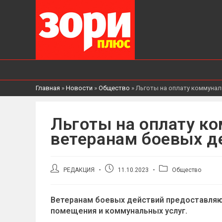
Главная
»
Новости
»
Общество
»
Льготы на оплату коммунал
Льготы на оплату к
ветеранам боевых д
Автор
Запись
Рубрика
РЕДАКЦИЯ
11.10.2023
Общество
записи:
опубликована:
записи:
Ветеранам боевых действий предоставляю
помещения и коммунальных услуг.