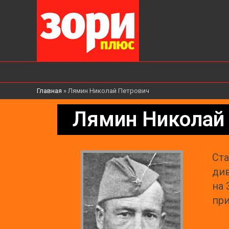
Главная
»
Лямин Николай Петрович
Лямин Николай
Ста
див
на 
при