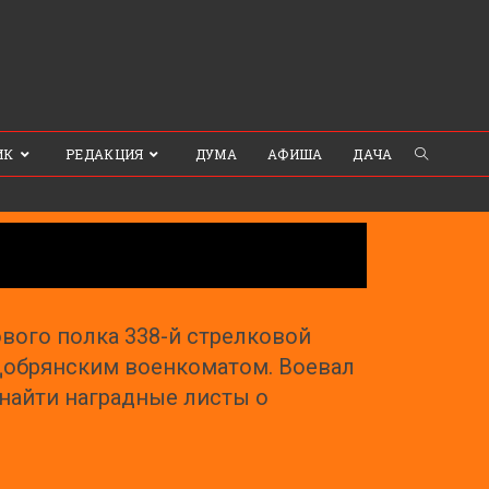
ИК
РЕДАКЦИЯ
ДУМА
АФИША
ДАЧА
ового полка 338-й стрелковой
а Добрянским военкоматом. Воевал
 найти наградные листы о