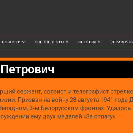
НОВОСТИ
СПЕЦПРОЕКТЫ
ИСТОРИЯ
СПРАВОЧН
 Петрович
рший сержант, связист и телеграфист стрелк
изии. Призван на войну 28 августа 1941 год
Западном, 3-м Белорусском фронтах. Удалось
суждении ему двух медалей «За отвагу».