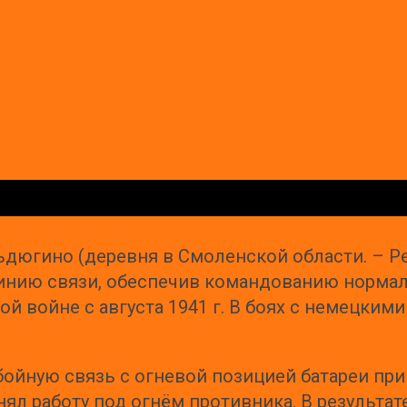
ельдюгино (деревня в Смоленской области. – Р
линию связи, обеспечив командованию норма
й войне с августа 1941 г. В боях с немецким
бойную связь с огневой позицией батареи пр
нял работу под огнём противника. В результат