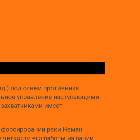
ед.) под огнём противника
льное управление наступающими
и захватчиками имеет
и форсировании реки Неман
е чёткости его работы на рации