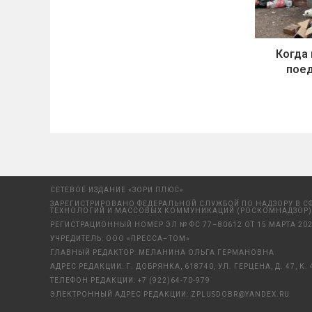
Когда
пое
СЕТЕВОЕ ИЗДАНИЕ «ЗОРИ ПЛЮС»
ЗАРЕГИСТРИРОВАНО ФЕДЕРАЛЬНОЙ СЛУЖБОЙ ПО НАДЗОРУ В С
ТЕХНОЛОГИЙ И МАССОВЫХ КОММУНИКАЦИЙ (РОСКОМНАДЗОР)
РЕГИСТРАЦИОННЫЙ НОМЕР ЭЛ № ФС 77–80612 ОТ 15 МАРТА 202
УЧРЕДИТЕЛЬ: ООО «ПРЕССА–ТОМ»
ГЛАВНЫЙ РЕДАКТОР: МЕЛАНИНА ОЛЬГА ГЕРМАНОВНА
АДРЕС РЕДАКЦИИ: Г. ДОБРЯНКА, 618740, УЛ. ГЕРЦЕНА, Д. 47, К. 
ТЕЛЕФОН РЕДАКЦИИ:
+7 (922)64-70-979
ЭЛЕКТРОННЫЙ АДРЕС РЕДАКЦИИ:
ZPLUSDOBR@YANDEX.RU