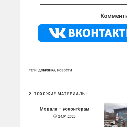
n
e
at
o
gr
s
Комменти
kl
a
A
a
m
p
ss
p
ni
ki
ТЕГИ:
ДОБРЯНКА
,
НОВОСТИ
ПОХОЖИЕ МАТЕРИАЛЫ:
Медали – волонтёрам
24.01.2025