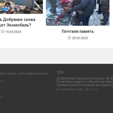
 в Добрянке снова
дет Экомобиль?
Почтили память
15.04.2024
20.02.2023
16+
ФЕРЕ СВЯЗИ, ИНФОРМАЦИОННЫХ
Добрянский городской портал. © 20
Политика защиты и обработки перс
1Г.
Правила использования материалов
D1ed
© COPYRIGHT 2025 · BY
43