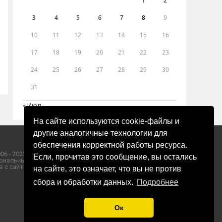
1
2
3
4
5
6
7
8
9
10
11
12
13
14
15
16
17
18
19
20
21
22
23
24
25
26
27
28
29
30
31
« Июл
На сайте используются cookie-файлы и
другие аналогичные технологии для
обеспечения корректной работы ресурса.
06 - 2023 ООО «Пресса-Том».
Если, прочитав это сообщение, вы остались
ональных данных ООО «Пресса-Том».
 с сайта «ЗОРИ ПЛЮС».
на сайте, это означает, что вы не против
сбора и обработки данных.
Подробнее
Ок