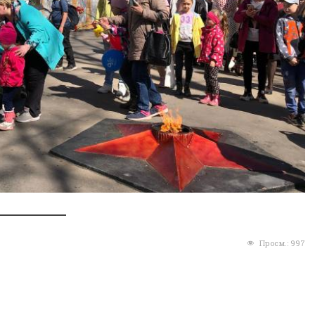
Просм.:
997