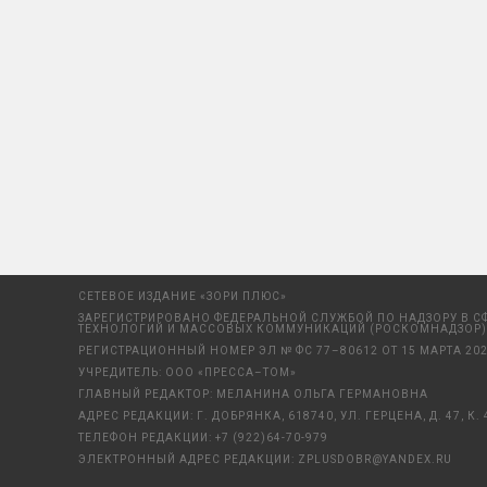
СЕТЕВОЕ ИЗДАНИЕ «ЗОРИ ПЛЮС»
ЗАРЕГИСТРИРОВАНО ФЕДЕРАЛЬНОЙ СЛУЖБОЙ ПО НАДЗОРУ В С
ТЕХНОЛОГИЙ И МАССОВЫХ КОММУНИКАЦИЙ (РОСКОМНАДЗОР)
РЕГИСТРАЦИОННЫЙ НОМЕР ЭЛ № ФС 77–80612 ОТ 15 МАРТА 202
УЧРЕДИТЕЛЬ: ООО «ПРЕССА–ТОМ»
ГЛАВНЫЙ РЕДАКТОР: МЕЛАНИНА ОЛЬГА ГЕРМАНОВНА
АДРЕС РЕДАКЦИИ: Г. ДОБРЯНКА, 618740, УЛ. ГЕРЦЕНА, Д. 47, К. 
ТЕЛЕФОН РЕДАКЦИИ:
+7 (922)64-70-979
ЭЛЕКТРОННЫЙ АДРЕС РЕДАКЦИИ:
ZPLUSDOBR@YANDEX.RU