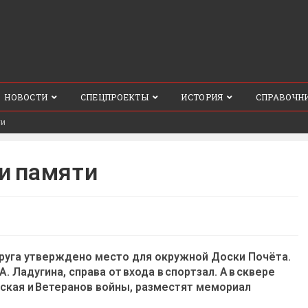
НОВОСТИ
СПЕЦПРОЕКТЫ
ИСТОРИЯ
СПРАВОЧН
ти
и памяти
круга утверждено место для окружной Доски Почёта.
. Ладугина, справа от входа в спортзал. А в сквере
етская и Ветеранов войны, разместят мемориал