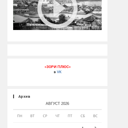
«ЗОРИ ПЛЮС»
в
VK
Архив
АВГУСТ 2026
ПН
ВТ
СР
ЧТ
ПТ
СБ
ВС