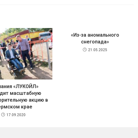
«Из-за аномального
снегопада»
21.05.2025
пания «ЛУКОЙЛ»
одит масштабную
орительную акцию в
ермском крае
17.09.2020