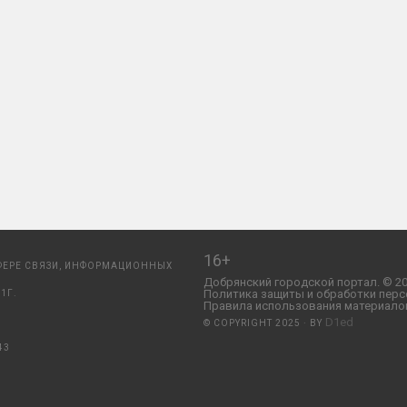
16+
ФЕРЕ СВЯЗИ, ИНФОРМАЦИОННЫХ
Добрянский городской портал. © 20
Политика защиты и обработки перс
1Г.
Правила использования материалов
D1ed
© COPYRIGHT 2025 · BY
43