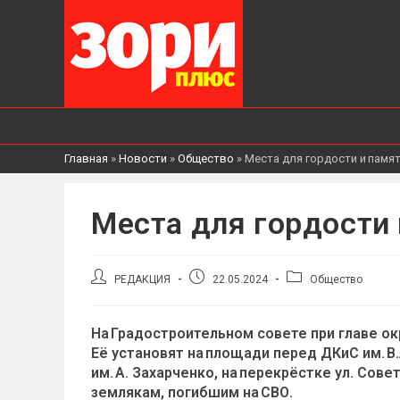
Главная
»
Новости
»
Общество
»
Места для гордости и памя
Места для гордости 
Автор
Запись
Рубрика
РЕДАКЦИЯ
22.05.2024
Общество
записи:
опубликована:
записи:
На Градостроительном совете при главе о
Её установят на площади перед ДКиС им. В.А
им. А. Захарченко, на перекрёстке ул. Сов
землякам, погибшим на СВО.