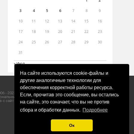
1
2
3
4
5
6
7
8
9
10
11
12
13
14
15
16
17
18
19
20
21
22
23
24
25
26
27
28
29
30
31
« Июл
На сайте используются cookie-файлы и
другие аналогичные технологии для
обеспечения корректной работы ресурса.
06 - 2023 ООО «Пресса-Том».
Если, прочитав это сообщение, вы остались
ональных данных ООО «Пресса-Том».
 с сайта «ЗОРИ ПЛЮС».
на сайте, это означает, что вы не против
сбора и обработки данных.
Подробнее
Ок