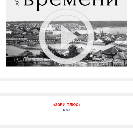
«ЗОРИ ПЛЮС»
в
VK