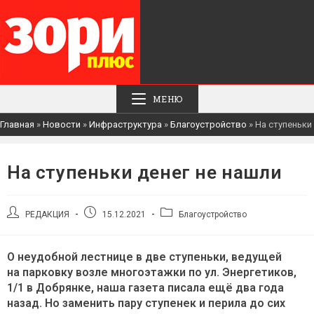
МЕНЮ
Главная
»
Новости
»
Инфраструктура
»
Благоустройство
»
На ступеньки
На ступеньки денег не нашли
Автор
Запись
Рубрика
РЕДАКЦИЯ
15.12.2021
Благоустройство
записи:
опубликована:
записи:
О неудобной лестнице в две ступеньки, ведущей
на парковку возле многоэтажки по ул. Энергетиков,
1/1 в Добрянке, наша газета писала ещё два года
назад. Но заменить пару ступенек и перила до сих