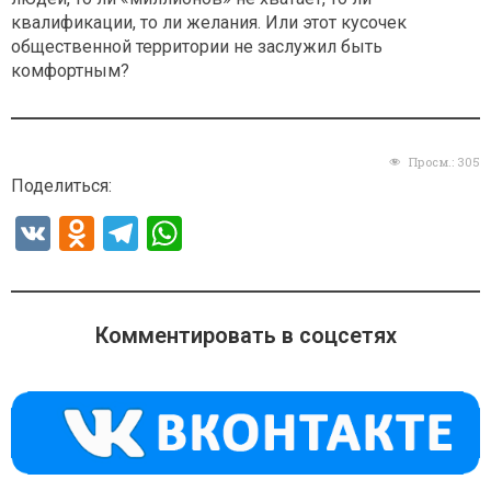
квалификации, то ли желания. Или этот кусочек
общественной территории не заслужил быть
комфортным?
Просм.:
305
Поделиться:
V
O
T
W
K
d
el
h
n
e
at
o
gr
s
Комментировать в соцсетях
kl
a
A
a
m
p
ss
p
ni