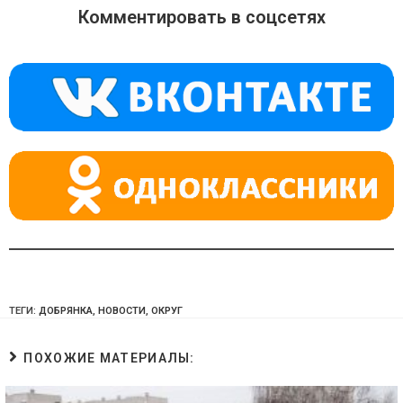
o
gr
s
Комментировать в соцсетях
kl
a
A
a
m
p
ss
p
ni
ki
ТЕГИ:
ДОБРЯНКА
,
НОВОСТИ
,
ОКРУГ
ПОХОЖИЕ МАТЕРИАЛЫ: