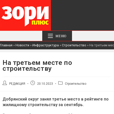
МЕНЮ
Главная
»
Новости
»
Инфраструктура
»
Строительство
»
На третьем мес
На третьем месте по
строительству
Автор
Запись
Рубрика
РЕДАКЦИЯ
20.10.2023
Строительство
записи:
опубликована:
записи:
Добрянский округ занял третье место в рейтинге по
жилищному строительству за сентябрь.