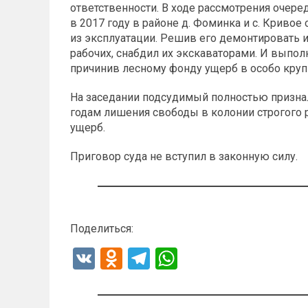
ответственности. В ходе рассмотрения очере
в 2017 году в районе д. Фоминка и с. Криво
из эксплуатации. Решив его демонтировать и
рабочих, снабдил их экскаваторами. И выпол
причинив лесному фонду ущерб в особо круп
На заседании подсудимый полностью признал
годам лишения свободы в колонии строгого
ущерб.
Приговор суда не вступил в законную силу.
Поделиться:
V
O
T
W
K
d
el
h
n
e
at