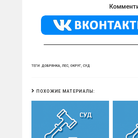
o
gr
s
Комменти
kl
a
A
a
m
p
ss
p
ni
ki
ТЕГИ:
ДОБРЯНКА
,
ЛЕС
,
ОКРУГ
,
СУД
ПОХОЖИЕ МАТЕРИАЛЫ: