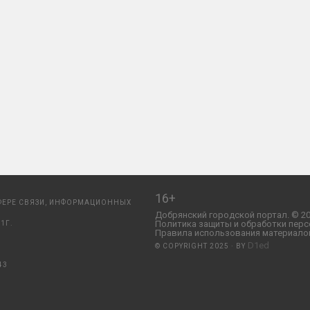
16+
ФЕРЕ СВЯЗИ, ИНФОРМАЦИОННЫХ
Добрянский городской портал. © 20
Политика защиты и обработки перс
1Г.
Правила использования материалов
D1ed
© COPYRIGHT 2025 · BY
43