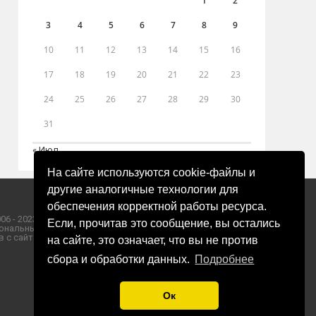
1
2
3
4
5
6
7
8
9
10
11
12
13
14
15
16
17
18
19
20
21
22
23
24
25
26
27
28
29
30
31
« Июл
На сайте используются cookie-файлы и
другие аналогичные технологии для
обеспечения корректной работы ресурса.
06 - 2023 ООО «Пресса-Том».
Если, прочитав это сообщение, вы остались
ональных данных ООО «Пресса-Том».
 с сайта «ЗОРИ ПЛЮС».
на сайте, это означает, что вы не против
сбора и обработки данных.
Подробнее
Ок