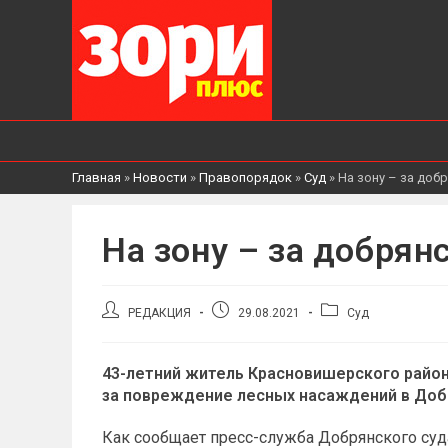
Главная
»
Новости
»
Правопорядок
»
Суд
»
На зону – за доб
На зону – за добрян
Автор
Запись
Рубрика
РЕДАКЦИЯ
29.08.2021
Суд
записи:
опубликована:
записи:
43-летний житель Красновишерского район
за повреждение лесных насаждений в Доб
Как сообщает пресс-служба Добрянского су