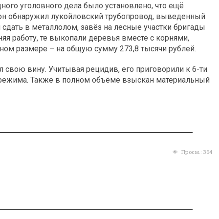
дного уголовного дела было установлено, что ещё
е он обнаружил лукойловский трубопровод, выведенный
 сдать в металлолом, завёз на лесные участки бригады
няя работу, те выкопали деревья вместе с корнями,
ном размере – на общую сумму 273,8 тысячи рублей.
 свою вину. Учитывая рецидив, его приговорили к 6-ти
 режима. Также в полном объёме взыскан материальный
Просм.:
364