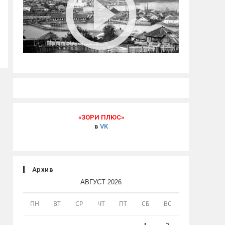
«ЗОРИ ПЛЮС»
в
VK
Архив
АВГУСТ 2026
ПН
ВТ
СР
ЧТ
ПТ
СБ
ВС