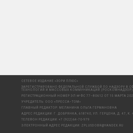
СЕТЕВОЕ ИЗДАНИЕ «ЗОРИ ПЛЮС»
ЗАРЕГИСТРИРОВАНО ФЕДЕРАЛЬНОЙ СЛУЖБОЙ ПО НАДЗОРУ В С
ТЕХНОЛОГИЙ И МАССОВЫХ КОММУНИКАЦИЙ (РОСКОМНАДЗОР)
РЕГИСТРАЦИОННЫЙ НОМЕР ЭЛ № ФС 77–80612 ОТ 15 МАРТА 202
УЧРЕДИТЕЛЬ: ООО «ПРЕССА–ТОМ»
ГЛАВНЫЙ РЕДАКТОР: МЕЛАНИНА ОЛЬГА ГЕРМАНОВНА
АДРЕС РЕДАКЦИИ: Г. ДОБРЯНКА, 618740, УЛ. ГЕРЦЕНА, Д. 47, К. 
ТЕЛЕФОН РЕДАКЦИИ:
+7 (922)64-70-979
ЭЛЕКТРОННЫЙ АДРЕС РЕДАКЦИИ:
ZPLUSDOBR@YANDEX.RU