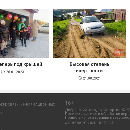
еперь под крышей
Высокая степень
инертности
26.01.2023
21.08.2021
16+
ФЕРЕ СВЯЗИ, ИНФОРМАЦИОННЫХ
Добрянский городской портал. © 20
Политика защиты и обработки перс
1Г.
Правила использования материалов
D1ed
© COPYRIGHT 2025 · BY