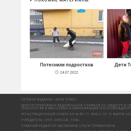
ПОХОЖИЕ МАТЕРИАЛЫ:
Потеснили подростков
Дети Т
24.07.2022
СЕТЕВОЕ ИЗДАНИЕ «ЗОРИ ПЛЮС»
ЗАРЕГИСТРИРОВАНО ФЕДЕРАЛЬНОЙ СЛУЖБОЙ ПО НАДЗОРУ В С
ТЕХНОЛОГИЙ И МАССОВЫХ КОММУНИКАЦИЙ (РОСКОМНАДЗОР)
РЕГИСТРАЦИОННЫЙ НОМЕР ЭЛ № ФС 77–80612 ОТ 15 МАРТА 202
УЧРЕДИТЕЛЬ: ООО «ПРЕССА–ТОМ»
ГЛАВНЫЙ РЕДАКТОР: МЕЛАНИНА ОЛЬГА ГЕРМАНОВНА