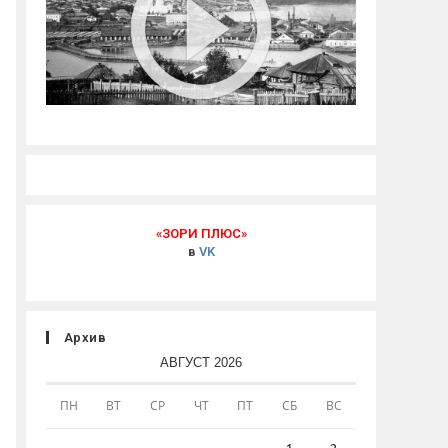
«ЗОРИ ПЛЮС»
в
VK
Архив
АВГУСТ 2026
ПН
ВТ
СР
ЧТ
ПТ
СБ
ВС