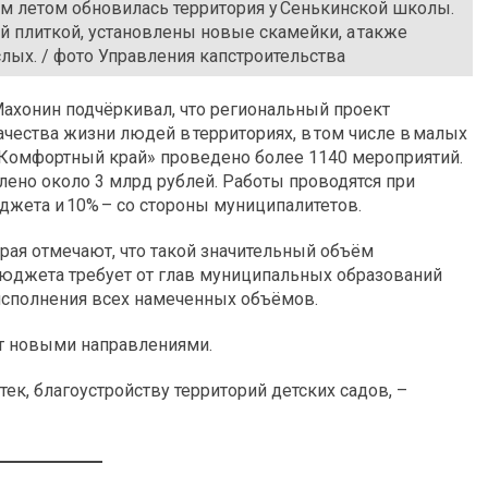
м летом обновилась территория у Сенькинской школы.
плиткой, установлены новые скамейки, а также
слых. / фото Управления капстроительства
ахонин подчёркивал, что региональный проект
чества жизни людей в территориях, в том числе в малых
 «Комфортный край» проведено более 1140 мероприятий.
ено около 3 млрд рублей. Работы проводятся при
джета и 10% – со стороны муниципалитетов.
рая отмечают, что такой значительный объём
бюджета требует от глав муниципальных образований
 исполнения всех намеченных объёмов.
кт новыми направлениями.
ек, благоустройству территорий детских садов, –