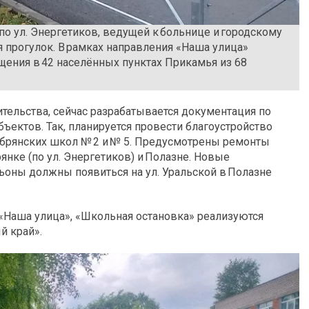
по ул. Энергетиков, ведущей к больнице и городскому
я прогулок. В рамках направления «Наша улица»
щения в 42 населённых пунктах Прикамья из 68
тельства, сейчас разрабатывается документация по
ектов. Так, планируется провести благоустройство
обрянских школ № 2 и № 5. Предусмотрены ремонты
янке (по ул. Энергетиков) и Полазне. Новые
оны должны появиться на ул. Уральской в Полазне
«Наша улица», «Школьная остановка» реализуются
й край».