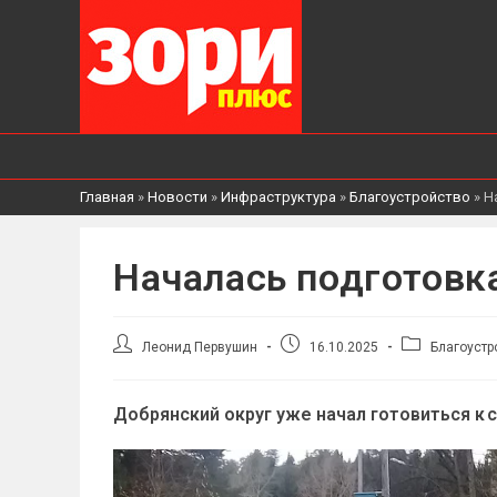
Главная
»
Новости
»
Инфраструктура
»
Благоустройство
»
Н
Началась подготовка
Автор
Запись
Рубрика
Леонид Первушин
16.10.2025
Благоустр
записи:
опубликована:
записи:
Добрянский округ уже начал готовиться к 