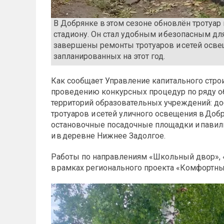
В Добрянке в этом сезоне обновлён тротуар 
стадиону. Он стал удобным и безопасным дл
завершены ремонты тротуаров и сетей осве
запланированных на этот год.
Как сообщает Управление капитального строи
проведению конкурсных процедур по ряду объ
территорий образовательных учреждений: д
тротуаров и сетей уличного освещения в Добр
остановочные посадочные площадки и павиль
и в деревне Нижнее Задолгое.
Работы по направлениям «Школьный двор», 
в рамках регионального проекта «Комфортны