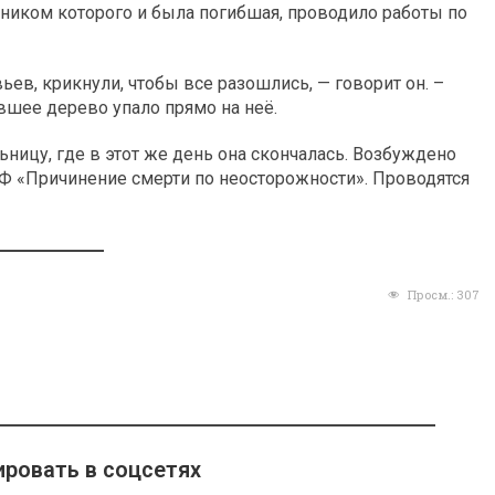
дником которого и была погибшая, проводило работы по
ьев, крикнули, чтобы все разошлись, — говорит он. –
увшее дерево упало прямо на неё.
ицу, где в этот же день она скончалась. Возбуждено
 РФ «Причинение смерти по неосторожности». Проводятся
Просм.:
307
ровать в соцсетях