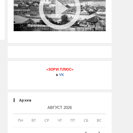
«ЗОРИ ПЛЮС»
в
VK
Архив
АВГУСТ 2026
ПН
ВТ
СР
ЧТ
ПТ
СБ
ВС