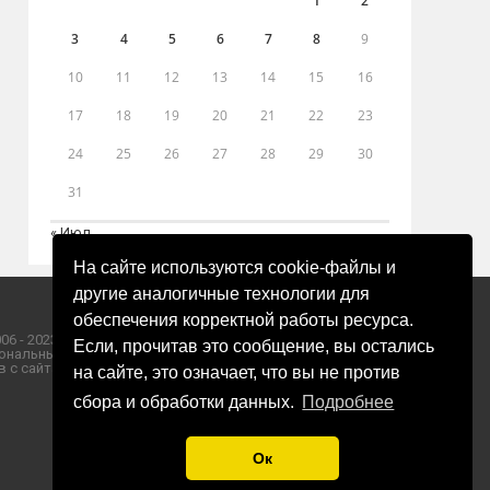
1
2
3
4
5
6
7
8
9
10
11
12
13
14
15
16
17
18
19
20
21
22
23
24
25
26
27
28
29
30
31
« Июл
На сайте используются cookie-файлы и
другие аналогичные технологии для
обеспечения корректной работы ресурса.
06 - 2023 ООО «Пресса-Том».
Если, прочитав это сообщение, вы остались
ональных данных ООО «Пресса-Том».
 с сайта «ЗОРИ ПЛЮС».
на сайте, это означает, что вы не против
сбора и обработки данных.
Подробнее
Ок