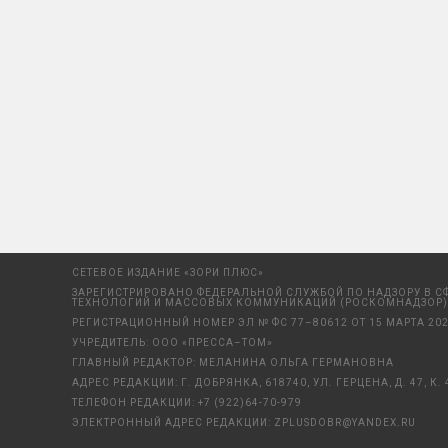
СЕТЕВОЕ ИЗДАНИЕ «ЗОРИ ПЛЮС»
ЗАРЕГИСТРИРОВАНО ФЕДЕРАЛЬНОЙ СЛУЖБОЙ ПО НАДЗОРУ В С
ТЕХНОЛОГИЙ И МАССОВЫХ КОММУНИКАЦИЙ (РОСКОМНАДЗОР)
РЕГИСТРАЦИОННЫЙ НОМЕР ЭЛ № ФС 77–80612 ОТ 15 МАРТА 202
УЧРЕДИТЕЛЬ: ООО «ПРЕССА–ТОМ»
ГЛАВНЫЙ РЕДАКТОР: МЕЛАНИНА ОЛЬГА ГЕРМАНОВНА
АДРЕС РЕДАКЦИИ: Г. ДОБРЯНКА, 618740, УЛ. ГЕРЦЕНА, Д. 47, К. 
ТЕЛЕФОН РЕДАКЦИИ:
+7 (922)64-70-979
ЭЛЕКТРОННЫЙ АДРЕС РЕДАКЦИИ:
ZPLUSDOBR@YANDEX.RU