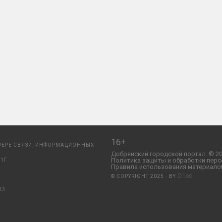
16+
ФЕРЕ СВЯЗИ, ИНФОРМАЦИОННЫХ
Добрянский городской портал. © 20
Политика защиты и обработки перс
1Г.
Правила использования материалов
D1ed
© COPYRIGHT 2025 · BY
43