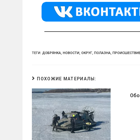
kl
a
A
a
m
p
ss
p
ni
ki
ТЕГИ:
ДОБРЯНКА
,
НОВОСТИ
,
ОКРУГ
,
ПОЛАЗНА
,
ПРОИСШЕСТВИ
ПОХОЖИЕ МАТЕРИАЛЫ:
Обо