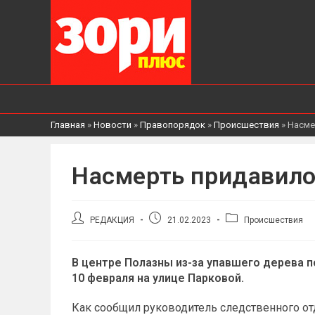
Главная
»
Новости
»
Правопорядок
»
Происшествия
»
Насме
Насмерть придавил
Автор
Запись
Рубрика
РЕДАКЦИЯ
21.02.2023
Происшествия
записи:
опубликована:
записи:
В центре Полазны из-за упавшего дерева 
10 февраля на улице Парковой.
Как сообщил руководитель следственного от