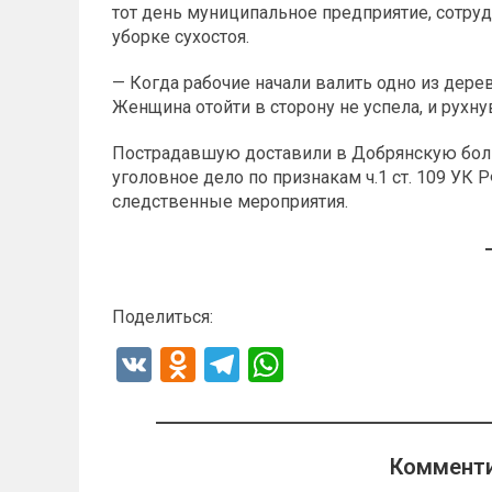
тот день муниципальное предприятие, сотру
уборке сухостоя.
— Когда рабочие начали валить одно из дерев
Женщина отойти в сторону не успела, и рухн
Пострадавшую доставили в Добрянскую больн
уголовное дело по признакам ч.1 ст. 109 УК
следственные мероприятия.
Поделиться:
V
O
T
W
K
d
el
h
n
e
at
o
gr
s
Комменти