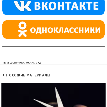
a
m
p
ss
p
ni
ki
ТЕГИ:
ДОБРЯНКА
,
ОКРУГ
,
СУД
ПОХОЖИЕ МАТЕРИАЛЫ: