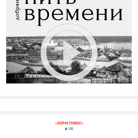
«ЗОРИ ПЛЮС»
в
VK