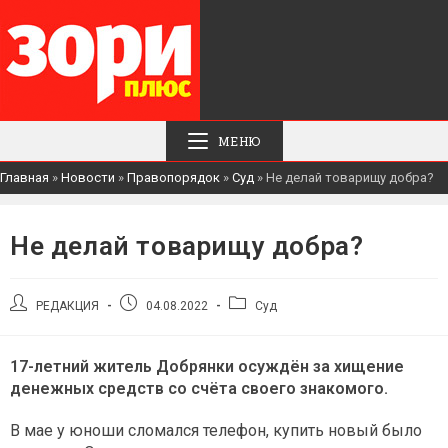
МЕНЮ
Главная
»
Новости
»
Правопорядок
»
Суд
»
Не делай товарищу добра?
Не делай товарищу добра?
Автор
Запись
Рубрика
РЕДАКЦИЯ
04.08.2022
Суд
записи:
опубликована:
записи:
17-летний житель Добрянки осуждён за хищение
денежных средств со счёта своего знакомого.
В мае у юноши сломался телефон, купить новый было