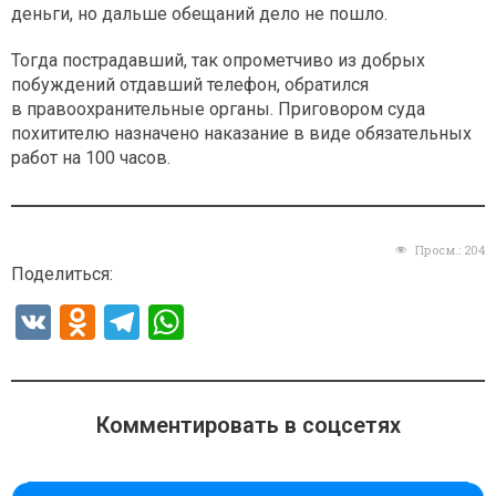
деньги, но дальше обещаний дело не пошло.
Тогда пострадавший, так опрометчиво из добрых
побуждений отдавший телефон, обратился
в правоохранительные органы. Приговором суда
похитителю назначено наказание в виде обязательных
работ на 100 часов.
Просм.:
204
Поделиться:
V
O
T
W
K
d
el
h
n
e
at
o
gr
s
Комментировать в соцсетях
kl
a
A