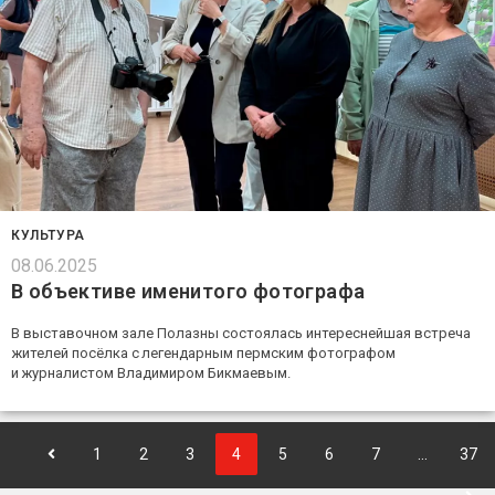
КУЛЬТУРА
08.06.2025
В объективе именитого фотографа
В выставочном зале Полазны состоялась интереснейшая встреча
жителей посёлка с легендарным пермским фотографом
и журналистом Владимиром Бикмаевым.
1
2
3
4
5
6
7
…
37