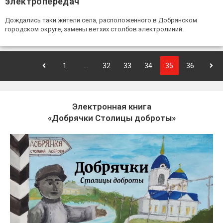
электропередач
Дождались таки жители села, расположенного в Добрянском
городском округе, замены ветхих столбов электролиний.
1
…
32
33
34
35
36
Электронная книга
«Добрячки Столицы доброты»