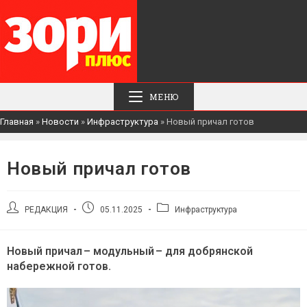
МЕНЮ
Главная
»
Новости
»
Инфраструктура
»
Новый причал готов
Новый причал готов
Автор
Запись
Рубрика
РЕДАКЦИЯ
05.11.2025
Инфраструктура
записи:
опубликована:
записи:
Новый причал – модульный – для добрянской
набережной готов.