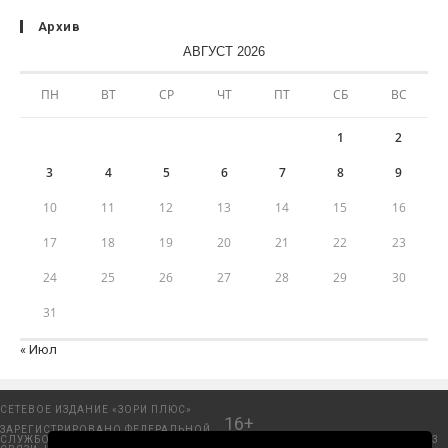
Архив
АВГУСТ 2026
ПН
ВТ
СР
ЧТ
ПТ
СБ
ВС
1
2
3
4
5
6
7
8
9
10
11
12
13
14
15
16
17
18
19
20
21
22
23
24
25
26
27
28
29
30
31
« Июл
СЕТЕВОЕ ИЗДАНИЕ «ЗОРИ ПЛЮС»
16+
ЗАРЕГИСТРИРОВАНО ФЕДЕРАЛЬНОЙ
СЛУЖБОЙ ПО НАДЗОРУ В СФЕРЕ
Добрянский городской портал. © 2006 - 2023