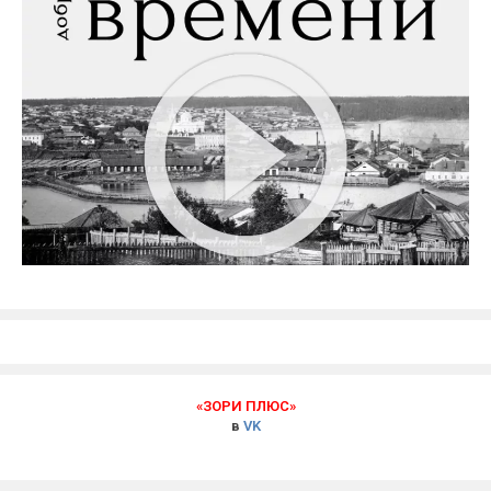
«ЗОРИ ПЛЮС»
в
VK