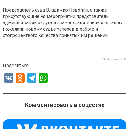
Председатель суда Владимир Неволин, а также
присутствующие на мероприятии представители
администрации округа и правоохранительных органов
пожелали новому судье успехов в работе и
стопроцентного качества принятых им решений.
Просм.:
669
Поделиться:
V
O
T
W
K
d
el
h
n
e
at
o
gr
s
Комментировать в соцсетях
kl
a
A
a
m
p