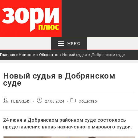
МЕНЮ
Главная
»
Новости
»
Общество
»
Новый судья в Добрянском суде
Новый судья в Добрянском
суде
Автор
Запись
Рубрика
РЕДАКЦИЯ
27.06.2024
Общество
записи:
опубликована:
записи:
24 июня в Добрянском районном суде состоялось
представление вновь назначенного мирового судьи.