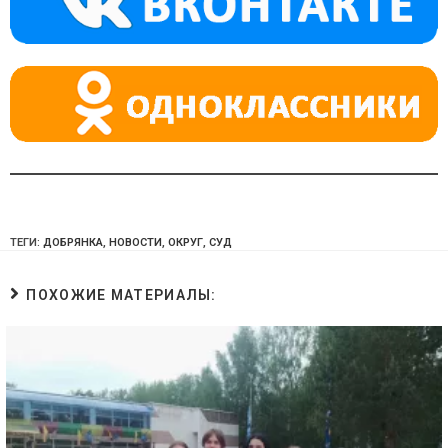
ss
p
ni
ki
ТЕГИ:
ДОБРЯНКА
,
НОВОСТИ
,
ОКРУГ
,
СУД
ПОХОЖИЕ МАТЕРИАЛЫ: