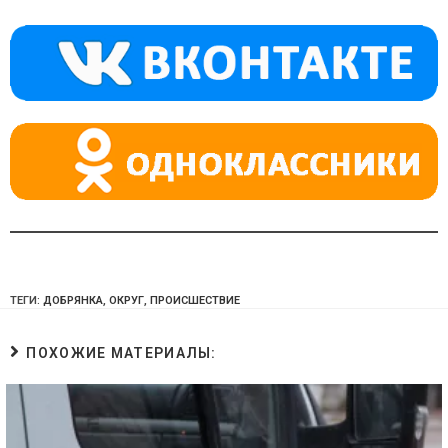
kl
a
A
a
m
p
ss
p
ni
ki
ТЕГИ:
ДОБРЯНКА
,
ОКРУГ
,
ПРОИСШЕСТВИЕ
ПОХОЖИЕ МАТЕРИАЛЫ: