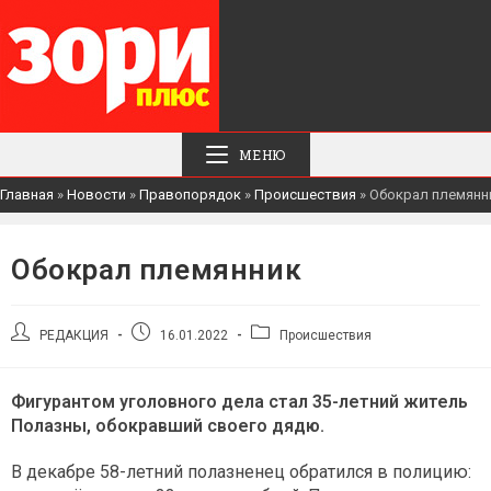
МЕНЮ
Главная
»
Новости
»
Правопорядок
»
Происшествия
»
Обокрал племянн
Обокрал племянник
Автор
Запись
Рубрика
РЕДАКЦИЯ
16.01.2022
Происшествия
записи:
опубликована:
записи:
Фигурантом уголовного дела стал 35-летний житель
Полазны, обокравший своего дядю.
В декабре 58-летний полазненец обратился в полицию: