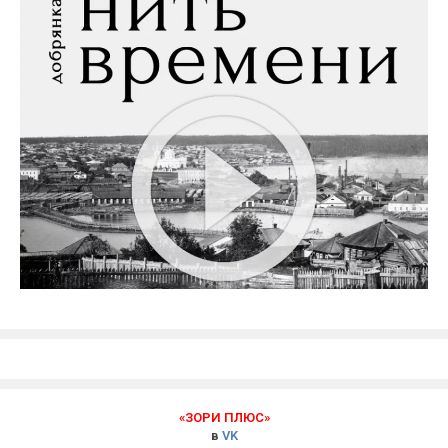
«ЗОРИ ПЛЮС»
в
VK