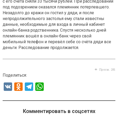
с его счёта сняли 33 тысячи рублей. При расследовании
под подозрением оказался племянник потерпевшего.
Незадолго до кражи он гостил у дяди, и после
непродолжительного застолья ему стали известны
данные, необходимые для входа в личный кабинет
онлайн-банка родственника. Спустя несколько дней
племянник вошёл в онлайн-банк через свой
мобильный телефон и перевёл себе со счёта дяди все
деньги. Расследование продолжается.
Просм.:
281
Поделиться:
V
O
T
W
K
d
el
h
n
e
at
o
gr
s
Комментировать в соцсетях