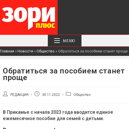
МЕНЮ
Главная
»
Новости
»
Общество
»
Обратиться за пособием станет проще
Обратиться за пособием станет
проще
Автор
Запись
Рубрика
РЕДАКЦИЯ
30.11.2022
Общество
записи:
опубликована:
записи:
В Прикамье с начала 2023 года вводится единое
ежемесячное пособие для семей с детьми.