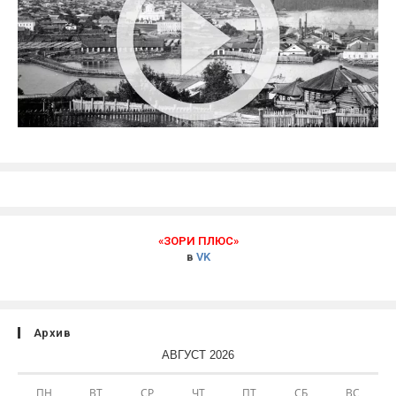
«ЗОРИ ПЛЮС»
в
VK
Архив
АВГУСТ 2026
ПН
ВТ
СР
ЧТ
ПТ
СБ
ВС